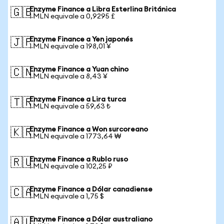
Enzyme Finance a Libra Esterlina Británica
🇬🇧
1 MLN equivale a 0,9295 £
Enzyme Finance a Yen japonés
🇯🇵
1 MLN equivale a 198,01 ¥
Enzyme Finance a Yuan chino
🇨🇳
1 MLN equivale a 8,43 ¥
Enzyme Finance a Lira turca
🇹🇷
1 MLN equivale a 59,63 ₺
Enzyme Finance a Won surcoreano
🇰🇷
1 MLN equivale a 1773,64 ₩
Enzyme Finance a Rublo ruso
🇷🇺
1 MLN equivale a 102,25 ₽
Enzyme Finance a Dólar canadiense
🇨🇦
1 MLN equivale a 1,75 $
Enzyme Finance a Dólar australiano
🇦🇺