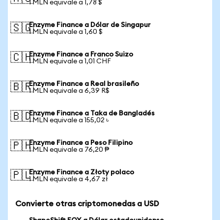
1 MLN equivale a 1,78 $
Enzyme Finance a Dólar de Singapur
🇸🇬
1 MLN equivale a 1,60 $
Enzyme Finance a Franco Suizo
🇨🇭
1 MLN equivale a 1,01 CHF
Enzyme Finance a Real brasileño
🇧🇷
1 MLN equivale a 6,39 R$
Enzyme Finance a Taka de Bangladés
🇧🇩
1 MLN equivale a 155,02 ৳
Enzyme Finance a Peso Filipino
🇵🇭
1 MLN equivale a 76,20 ₱
Enzyme Finance a Złoty polaco
🇵🇱
1 MLN equivale a 4,67 zł
Convierte otras criptomonedas a USD