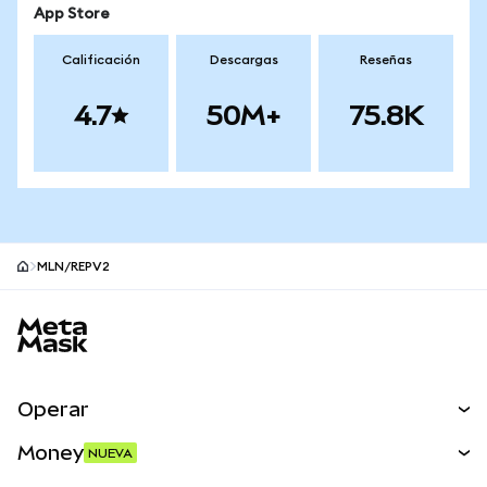
App Store
Calificación
Descargas
Reseñas
4.7
50M+
75.8K
MLN/REPV2
Pie de página del sitio MetaMask
Operar
Canjear
Money
NUEVA
Predecir
NUEVA
Comprar