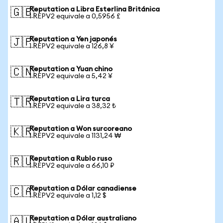
Reputation a Libra Esterlina Británica
🇬🇧
1 REPV2 equivale a 0,5956 £
Reputation a Yen japonés
🇯🇵
1 REPV2 equivale a 126,8 ¥
Reputation a Yuan chino
🇨🇳
1 REPV2 equivale a 5,42 ¥
Reputation a Lira turca
🇹🇷
1 REPV2 equivale a 38,32 ₺
Reputation a Won surcoreano
🇰🇷
1 REPV2 equivale a 1131,24 ₩
Reputation a Rublo ruso
🇷🇺
1 REPV2 equivale a 66,10 ₽
Reputation a Dólar canadiense
🇨🇦
1 REPV2 equivale a 1,12 $
Reputation a Dólar australiano
🇦🇺