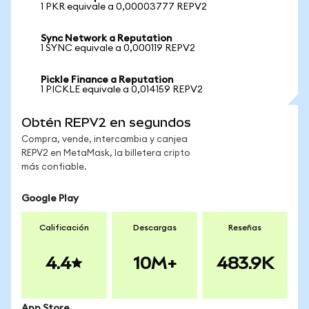
1 PKR equivale a 0,00003777 REPV2
Sync Network a Reputation
1 SYNC equivale a 0,000119 REPV2
Pickle Finance a Reputation
1 PICKLE equivale a 0,014159 REPV2
Obtén REPV2 en segundos
Compra, vende, intercambia y canjea
REPV2 en MetaMask, la billetera cripto
más confiable.
Google Play
Calificación
Descargas
Reseñas
4.4
10M+
483.9K
App Store