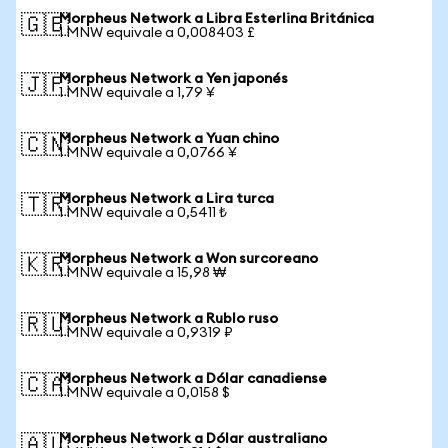
Morpheus Network a Libra Esterlina Británica
🇬🇧
1 MNW equivale a 0,008403 £
Morpheus Network a Yen japonés
🇯🇵
1 MNW equivale a 1,79 ¥
Morpheus Network a Yuan chino
🇨🇳
1 MNW equivale a 0,0766 ¥
Morpheus Network a Lira turca
🇹🇷
1 MNW equivale a 0,5411 ₺
Morpheus Network a Won surcoreano
🇰🇷
1 MNW equivale a 15,98 ₩
Morpheus Network a Rublo ruso
🇷🇺
1 MNW equivale a 0,9319 ₽
Morpheus Network a Dólar canadiense
🇨🇦
1 MNW equivale a 0,0158 $
Morpheus Network a Dólar australiano
🇦🇺