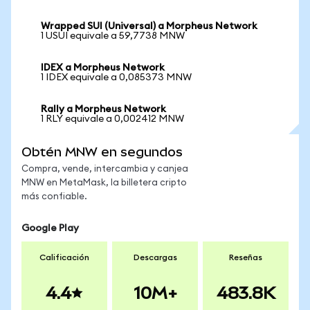
Wrapped SUI (Universal) a Morpheus Network
1 USUI equivale a 59,7738 MNW
IDEX a Morpheus Network
1 IDEX equivale a 0,085373 MNW
Rally a Morpheus Network
1 RLY equivale a 0,002412 MNW
Obtén MNW en segundos
Compra, vende, intercambia y canjea
MNW en MetaMask, la billetera cripto
más confiable.
Google Play
Calificación
Descargas
Reseñas
4.4
10M+
483.8K