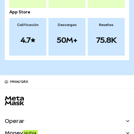
App Store
Calificación
Descargas
Reseñas
4.7
50M+
75.8K
MNW/QRX
Pie de página del sitio MetaMask
Operar
Canjear
Money
NUEVA