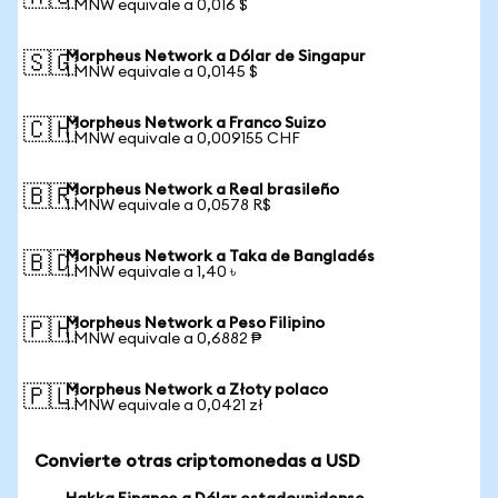
1 MNW equivale a 0,016 $
Morpheus Network a Dólar de Singapur
🇸🇬
1 MNW equivale a 0,0145 $
Morpheus Network a Franco Suizo
🇨🇭
1 MNW equivale a 0,009155 CHF
Morpheus Network a Real brasileño
🇧🇷
1 MNW equivale a 0,0578 R$
Morpheus Network a Taka de Bangladés
🇧🇩
1 MNW equivale a 1,40 ৳
Morpheus Network a Peso Filipino
🇵🇭
1 MNW equivale a 0,6882 ₱
Morpheus Network a Złoty polaco
🇵🇱
1 MNW equivale a 0,0421 zł
Convierte otras criptomonedas a USD