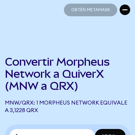
OBTÉN METAMASK
OBTÉN METAMASK
Convertir Morpheus
Network a QuiverX
(MNW a QRX)
MNW/QRX: 1 MORPHEUS NETWORK EQUIVALE
A 3,1228 QRX