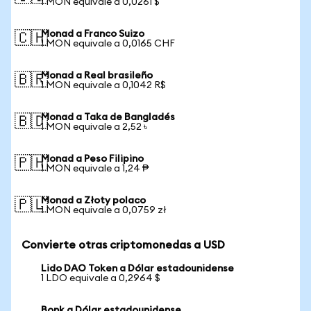
1 MON equivale a 0,0261 $
Monad a Franco Suizo
🇨🇭
1 MON equivale a 0,0165 CHF
Monad a Real brasileño
🇧🇷
1 MON equivale a 0,1042 R$
Monad a Taka de Bangladés
🇧🇩
1 MON equivale a 2,52 ৳
Monad a Peso Filipino
🇵🇭
1 MON equivale a 1,24 ₱
Monad a Złoty polaco
🇵🇱
1 MON equivale a 0,0759 zł
Convierte otras criptomonedas a USD
Lido DAO Token a Dólar estadounidense
1 LDO equivale a 0,2964 $
Bonk a Dólar estadounidense