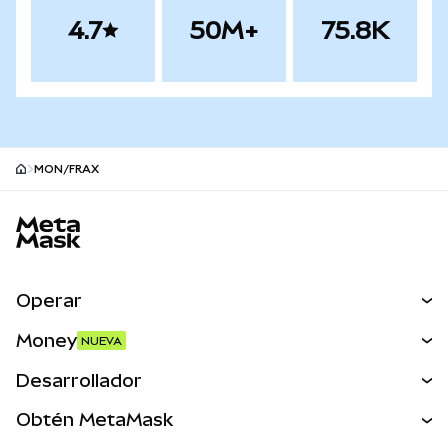
4.7
50M+
75.8K
MON/FRAX
Pie de página del sitio MetaMask
Operar
Canjear
Money
NUEVA
Predecir
NUEVA
Comprar
Desarrollador
Perps
NUEVA
Tarjeta
Ver los documentos
Obtén MetaMask
Activos del mundo real
mUSD
NUEVA
Panel
Obtén Metamask