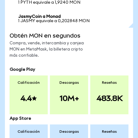
1 PYTH equivale a 1,9240 MON
JasmyCoin a Monad
1 JASMY equivale a 0,202848 MON
Obtén MON en segundos
Compra, vende, intercambia y canjea
MON en MetaMask, la billetera cripto
más confiable.
Google Play
Calificación
Descargas
Reseñas
4.4
10M+
483.8K
App Store
Calificación
Descargas
Reseñas