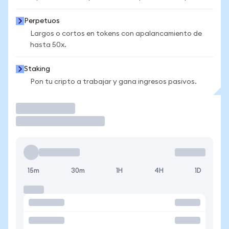
Perpetuos
Largos o cortos en tokens con apalancamiento de
hasta 50x.
Staking
Pon tu cripto a trabajar y gana ingresos pasivos.
Operar
15m
30m
1H
4H
1D