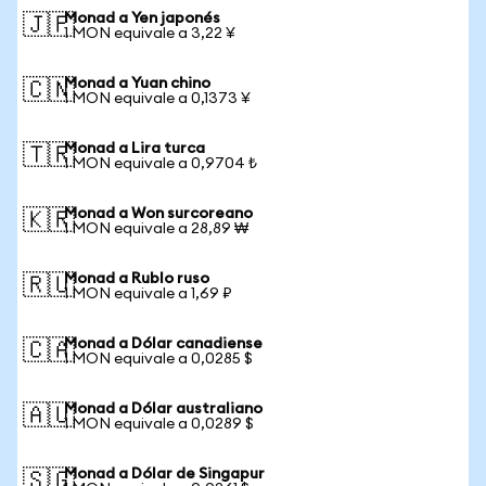
Monad a Yen japonés
🇯🇵
1 MON equivale a 3,22 ¥
Monad a Yuan chino
🇨🇳
1 MON equivale a 0,1373 ¥
Monad a Lira turca
🇹🇷
1 MON equivale a 0,9704 ₺
Monad a Won surcoreano
🇰🇷
1 MON equivale a 28,89 ₩
Monad a Rublo ruso
🇷🇺
1 MON equivale a 1,69 ₽
Monad a Dólar canadiense
🇨🇦
1 MON equivale a 0,0285 $
Monad a Dólar australiano
🇦🇺
1 MON equivale a 0,0289 $
Monad a Dólar de Singapur
🇸🇬