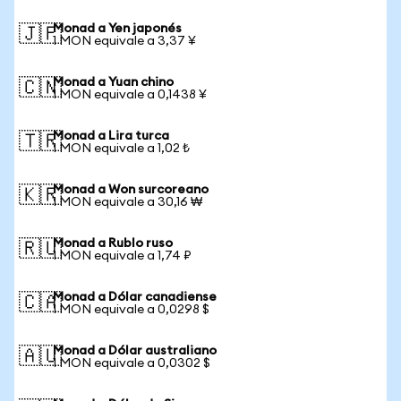
Monad a Yen japonés
🇯🇵
1 MON equivale a 3,37 ¥
Monad a Yuan chino
🇨🇳
1 MON equivale a 0,1438 ¥
Monad a Lira turca
🇹🇷
1 MON equivale a 1,02 ₺
Monad a Won surcoreano
🇰🇷
1 MON equivale a 30,16 ₩
Monad a Rublo ruso
🇷🇺
1 MON equivale a 1,74 ₽
Monad a Dólar canadiense
🇨🇦
1 MON equivale a 0,0298 $
Monad a Dólar australiano
🇦🇺
1 MON equivale a 0,0302 $