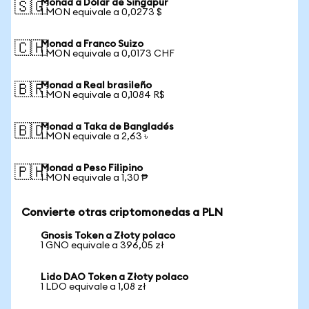
Monad a Dólar de Singapur
🇸🇬
1 MON equivale a 0,0273 $
Monad a Franco Suizo
🇨🇭
1 MON equivale a 0,0173 CHF
Monad a Real brasileño
🇧🇷
1 MON equivale a 0,1084 R$
Monad a Taka de Bangladés
🇧🇩
1 MON equivale a 2,63 ৳
Monad a Peso Filipino
🇵🇭
1 MON equivale a 1,30 ₱
Convierte otras criptomonedas a PLN
Gnosis Token a Złoty polaco
1 GNO equivale a 396,05 zł
Lido DAO Token a Złoty polaco
1 LDO equivale a 1,08 zł