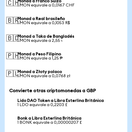
Monad a Franco Suizo
🇨🇭
1 MON equivale a 0,0167 CHF
Monad a Real brasileño
🇧🇷
1 MON equivale a 0,1053 R$
Monad a Taka de Bangladés
🇧🇩
1 MON equivale a 2,55 ৳
Monad a Peso Filipino
🇵🇭
1 MON equivale a 1,25 ₱
Monad a Złoty polaco
🇵🇱
1 MON equivale a 0,0768 zł
Convierte otras criptomonedas a GBP
Lido DAO Token a Libra Esterlina Británica
1 LDO equivale a 0,2203 £
Bonk a Libra Esterlina Británica
1 BONK equivale a 0,00000207 £