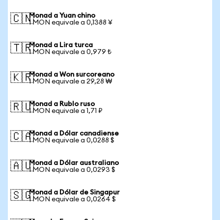
Monad a Yuan chino
🇨🇳
1 MON equivale a 0,1388 ¥
Monad a Lira turca
🇹🇷
1 MON equivale a 0,979 ₺
Monad a Won surcoreano
🇰🇷
1 MON equivale a 29,28 ₩
Monad a Rublo ruso
🇷🇺
1 MON equivale a 1,71 ₽
Monad a Dólar canadiense
🇨🇦
1 MON equivale a 0,0288 $
Monad a Dólar australiano
🇦🇺
1 MON equivale a 0,0293 $
Monad a Dólar de Singapur
🇸🇬
1 MON equivale a 0,0264 $