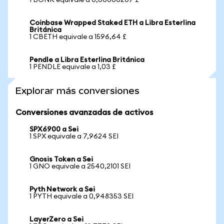
1 BONK equivale a 0,00000207 £
Coinbase Wrapped Staked ETH a Libra Esterlina
Británica
1 CBETH equivale a 1596,64 £
Pendle a Libra Esterlina Británica
1 PENDLE equivale a 1,03 £
Explorar más conversiones
Conversiones avanzadas de activos
SPX6900 a Sei
1 SPX equivale a 7,9624 SEI
Gnosis Token a Sei
1 GNO equivale a 2540,2101 SEI
Pyth Network a Sei
1 PYTH equivale a 0,948353 SEI
LayerZero a Sei