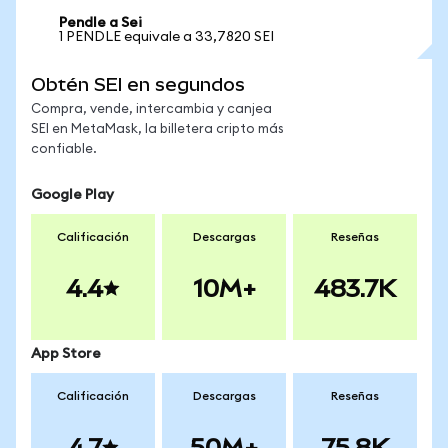
Pendle a Sei
1 PENDLE equivale a 33,7820 SEI
Obtén SEI en segundos
Compra, vende, intercambia y canjea
SEI en MetaMask, la billetera cripto más
confiable.
Google Play
Calificación
Descargas
Reseñas
4.4
10M+
483.7K
App Store
Calificación
Descargas
Reseñas
4.7
50M+
75.8K