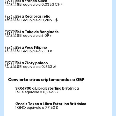
Sei a Franco Suizo
🇨🇭
1 SEI equivale a 0,0333 CHF
Sei a Real brasileño
🇧🇷
1 SEI equivale a 0,2109 R$
Sei a Taka de Bangladés
🇧🇩
1 SEI equivale a 5,09 ৳
Sei a Peso Filipino
🇵🇭
1 SEI equivale a 2,50 ₱
Sei a Złoty polaco
🇵🇱
1 SEI equivale a 0,1533 zł
Convierte otras criptomonedas a GBP
SPX6900 a Libra Esterlina Británica
1 SPX equivale a 0,2433 £
Gnosis Token a Libra Esterlina Británica
1 GNO equivale a 77,60 £