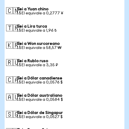
Sei a Yuan chino
🇨🇳
1 SEI equivale a 0,2777 ¥
Sei a Lira turca
🇹🇷
1 SEI equivale a 1,96 ₺
Sei a Won surcoreano
🇰🇷
1 SEI equivale a 58,57 ₩
Sei a Rublo ruso
🇷🇺
1 SEI equivale a 3,35 ₽
Sei a Dólar canadiense
🇨🇦
1 SEI equivale a 0,0576 $
Sei a Dólar australiano
🇦🇺
1 SEI equivale a 0,0584 $
Sei a Dólar de Singapur
🇸🇬
1 SEI equivale a 0,0527 $