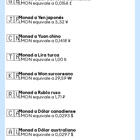
🇬🇧
1 MON equivale a 0,0156 £
Monad a Yen japonés
🇯🇵
1 MON equivale a 3,32 ¥
Monad a Yuan chino
🇨🇳
1 MON equivale a 0,1418 ¥
Monad a Lira turca
🇹🇷
1 MON equivale a 1,00 ₺
Monad a Won surcoreano
🇰🇷
1 MON equivale a 29,59 ₩
Monad a Rublo ruso
🇷🇺
1 MON equivale a 1,71 ₽
Monad a Dólar canadiense
🇨🇦
1 MON equivale a 0,0293 $
Monad a Dólar australiano
🇦🇺
1 MON equivale a 0,0297 $