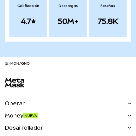
Calificación
Descargas
Reseñas
4.7
50M+
75.8K
MON/GNO
Pie de página del sitio MetaMask
Operar
Canjear
Money
NUEVA
Predecir
NUEVA
Comprar
Desarrollador
Perps
NUEVA
Tarjeta
Ver los documentos