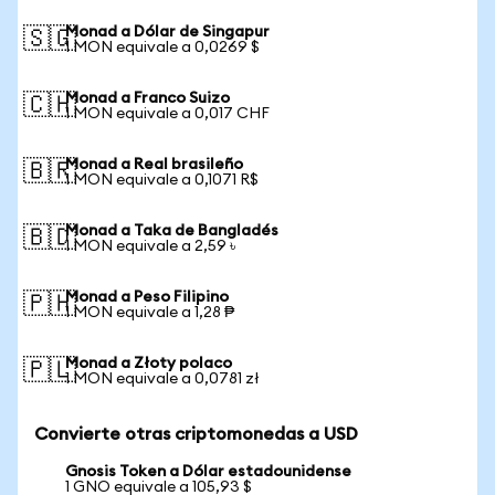
Monad a Dólar de Singapur
🇸🇬
1 MON equivale a 0,0269 $
Monad a Franco Suizo
🇨🇭
1 MON equivale a 0,017 CHF
Monad a Real brasileño
🇧🇷
1 MON equivale a 0,1071 R$
Monad a Taka de Bangladés
🇧🇩
1 MON equivale a 2,59 ৳
Monad a Peso Filipino
🇵🇭
1 MON equivale a 1,28 ₱
Monad a Złoty polaco
🇵🇱
1 MON equivale a 0,0781 zł
Convierte otras criptomonedas a USD
Gnosis Token a Dólar estadounidense
1 GNO equivale a 105,93 $