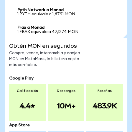
Pyth Network a Monad
1 PYTH equivale a 1,8791 MON
Frax a Monad
1 FRAX equivale a 47,1274 MON
Obtén MON en segundos
Compra, vende, intercambia y canjea
MON en MetaMask, la billetera cripto
más confiable.
Google Play
Calificación
Descargas
Reseñas
4.4
10M+
483.9K
App Store