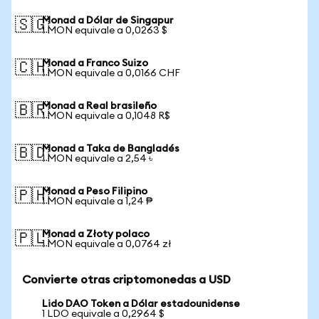
Monad a Dólar de Singapur
🇸🇬
1 MON equivale a 0,0263 $
Monad a Franco Suizo
🇨🇭
1 MON equivale a 0,0166 CHF
Monad a Real brasileño
🇧🇷
1 MON equivale a 0,1048 R$
Monad a Taka de Bangladés
🇧🇩
1 MON equivale a 2,54 ৳
Monad a Peso Filipino
🇵🇭
1 MON equivale a 1,24 ₱
Monad a Złoty polaco
🇵🇱
1 MON equivale a 0,0764 zł
Convierte otras criptomonedas a USD
Lido DAO Token a Dólar estadounidense
1 LDO equivale a 0,2964 $