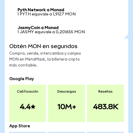
Pyth Network a Monad
1 PYTH equivale a 1,9127 MON
JasmyCoin a Monad
1 JASMY equivale a 0,201655 MON
Obtén MON en segundos
Compra, vende, intercambia y canjea
MON en MetaMask, la billetera cripto
más confiable.
Google Play
Calificación
Descargas
Reseñas
4.4
10M+
483.8K
App Store