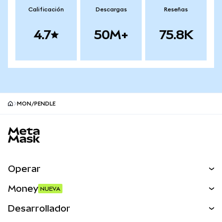
Calificación
Descargas
Reseñas
4.7
50M+
75.8K
MON/PENDLE
Pie de página del sitio MetaMask
Operar
Canjear
Money
NUEVA
Predecir
NUEVA
Comprar
Desarrollador
Perps
NUEVA
Tarjeta
Ver los documentos