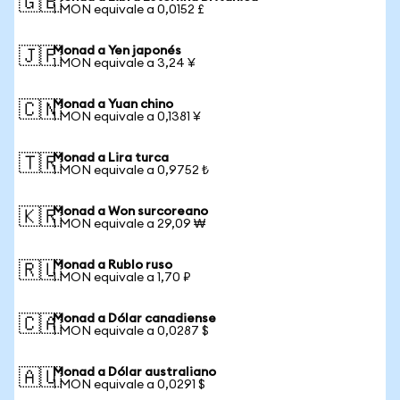
🇬🇧
1 MON equivale a 0,0152 £
Monad a Yen japonés
🇯🇵
1 MON equivale a 3,24 ¥
Monad a Yuan chino
🇨🇳
1 MON equivale a 0,1381 ¥
Monad a Lira turca
🇹🇷
1 MON equivale a 0,9752 ₺
Monad a Won surcoreano
🇰🇷
1 MON equivale a 29,09 ₩
Monad a Rublo ruso
🇷🇺
1 MON equivale a 1,70 ₽
Monad a Dólar canadiense
🇨🇦
1 MON equivale a 0,0287 $
Monad a Dólar australiano
🇦🇺
1 MON equivale a 0,0291 $