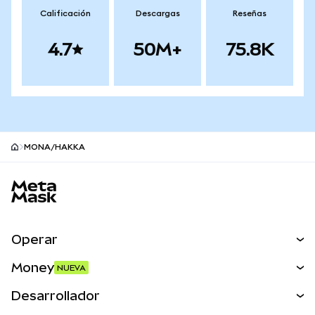
Calificación
Descargas
Reseñas
4.7
50M+
75.8K
MONA/HAKKA
Pie de página del sitio MetaMask
Operar
Canjear
Money
NUEVA
Predecir
NUEVA
Comprar
Desarrollador
Perps
NUEVA
Tarjeta
Ver los documentos