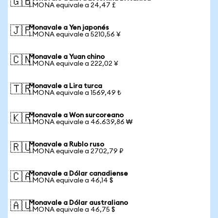
🇬🇧
1 MONA equivale a 24,47 £
Monavale a Yen japonés
🇯🇵
1 MONA equivale a 5210,56 ¥
Monavale a Yuan chino
🇨🇳
1 MONA equivale a 222,02 ¥
Monavale a Lira turca
🇹🇷
1 MONA equivale a 1569,49 ₺
Monavale a Won surcoreano
🇰🇷
1 MONA equivale a 46.639,86 ₩
Monavale a Rublo ruso
🇷🇺
1 MONA equivale a 2702,79 ₽
Monavale a Dólar canadiense
🇨🇦
1 MONA equivale a 46,14 $
Monavale a Dólar australiano
🇦🇺
1 MONA equivale a 46,75 $