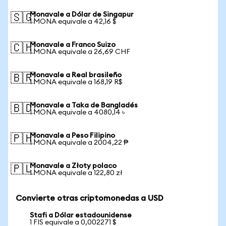
Monavale a Dólar de Singapur
🇸🇬
1 MONA equivale a 42,16 $
Monavale a Franco Suizo
🇨🇭
1 MONA equivale a 26,69 CHF
Monavale a Real brasileño
🇧🇷
1 MONA equivale a 168,19 R$
Monavale a Taka de Bangladés
🇧🇩
1 MONA equivale a 4080,14 ৳
Monavale a Peso Filipino
🇵🇭
1 MONA equivale a 2004,22 ₱
Monavale a Złoty polaco
🇵🇱
1 MONA equivale a 122,80 zł
Convierte otras criptomonedas a USD
Stafi a Dólar estadounidense
1 FIS equivale a 0,002271 $