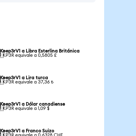
Keep3rV1 a Libra Esterlina Británica

1 KP3R equivale a 0,5805 £
Keep3rV1 a Lira turca

1 KP3R equivale a 37,36 ₺
Keep3rV1 a Dólar canadiense

1 KP3R equivale a 1,09 $
Keep3rV1 a Franco Suizo

1 KP3R equivale a 0,6328 CHF