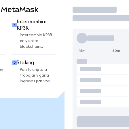
n MetaMask
Operar
Intercambiar
KP3R
Intercambia KP3R
en y entre
blockchains.
15m
30m
Staking
en
Pon tu cripto a
trabajar y gana
ingresos pasivos.