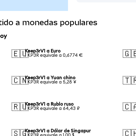
tido a monedas populares
hoy
Keep3rV1 a Euro
🇪🇺
🇬
1 KP3R equivale a 0,6774 €
Keep3rV1 a Yuan chino
🇨🇳
🇹
1 KP3R equivale a 5,28 ¥
Keep3rV1 a Rublo ruso
🇷🇺
🇨
1 KP3R equivale a 64,43 ₽
Keep3rV1 a Dólar de Singapur
🇸🇬
🇨
1 KP3R equivale a 1,00 $