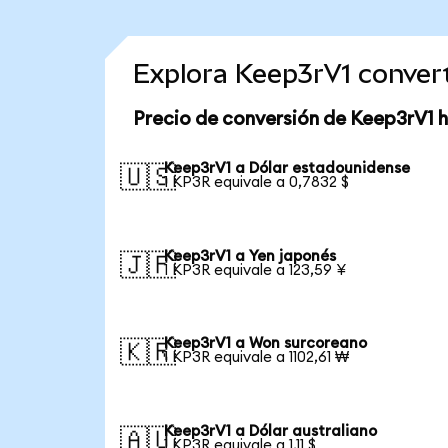
Explora Keep3rV1 conver
Precio de conversión de Keep3rV1 
Keep3rV1 a Dólar estadounidense
🇺🇸
1 KP3R equivale a 0,7832 $
Keep3rV1 a Yen japonés
🇯🇵
1 KP3R equivale a 123,59 ¥
Keep3rV1 a Won surcoreano
🇰🇷
1 KP3R equivale a 1102,61 ₩
Keep3rV1 a Dólar australiano
🇦🇺
1 KP3R equivale a 1,11 $