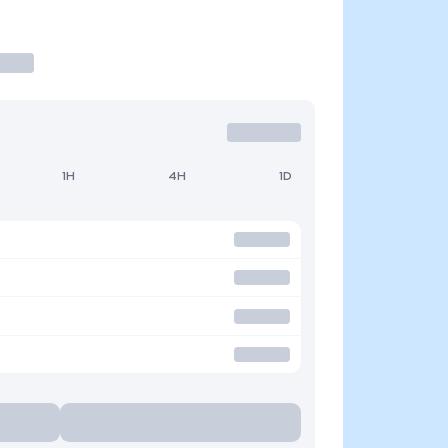
1H
4H
1D