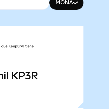
MONA
a que Keep3rV1 tiene
il
KP3R