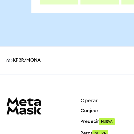
KP3R/MONA
Pie de página del sitio MetaMask
Operar
Canjear
Predecir
NUEVA
Perps
NUEVA