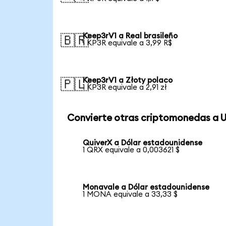
Keep3rV1 a Real brasileño
🇧🇷
1 KP3R equivale a 3,99 R$
Keep3rV1 a Złoty polaco
🇵🇱
1 KP3R equivale a 2,91 zł
Convierte otras criptomonedas a 
QuiverX a Dólar estadounidense
1 QRX equivale a 0,003621 $
Monavale a Dólar estadounidense
1 MONA equivale a 33,33 $