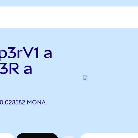
p3rV1 a
3R a
 0,023582 MONA