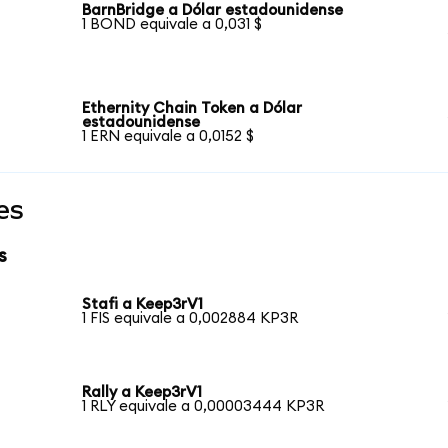
BarnBridge a Dólar estadounidense
1 BOND equivale a 0,031 $
Ethernity Chain Token a Dólar
estadounidense
1 ERN equivale a 0,0152 $
es
s
Stafi a Keep3rV1
1 FIS equivale a 0,002884 KP3R
Rally a Keep3rV1
1 RLY equivale a 0,00003444 KP3R