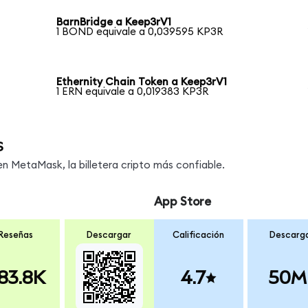
BarnBridge a Keep3rV1
1 BOND equivale a 0,039595 KP3R
Ethernity Chain Token a Keep3rV1
1 ERN equivale a 0,019383 KP3R
s
 MetaMask, la billetera cripto más confiable.
App Store
Reseñas
Descargar
Calificación
Descarg
83.8K
4.7
50M