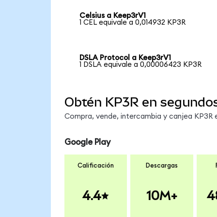
Celsius a Keep3rV1
1 CEL equivale a 0,014932 KP3R
DSLA Protocol a Keep3rV1
1 DSLA equivale a 0,00006423 KP3R
Obtén KP3R en segundo
Compra, vende, intercambia y canjea KP3R en
Google Play
Calificación
Descargas
4.4
10M+
4