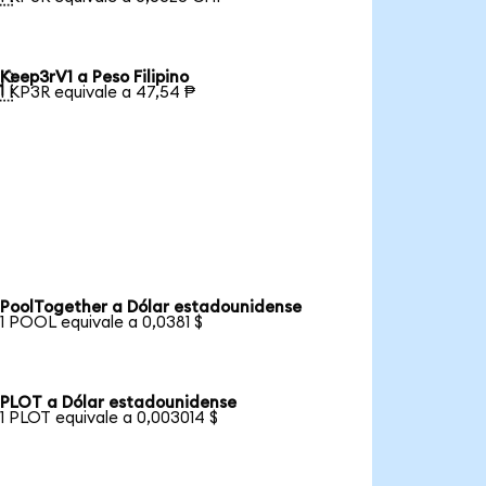
Keep3rV1 a Peso Filipino

1 KP3R equivale a 47,54 ₱
PoolTogether a Dólar estadounidense
1 POOL equivale a 0,0381 $
PLOT a Dólar estadounidense
1 PLOT equivale a 0,003014 $