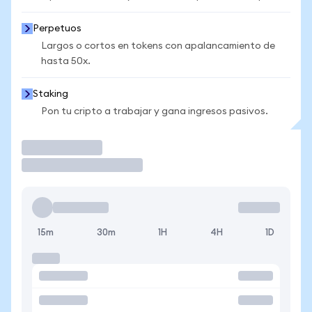
Perpetuos
Largos o cortos en tokens con apalancamiento de
hasta 50x.
Staking
Pon tu cripto a trabajar y gana ingresos pasivos.
Operar
15m
30m
1H
4H
1D