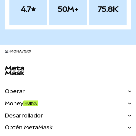
4.7
50M+
75.8K
MONA/QRX
Pie de página del sitio MetaMask
Operar
Canjear
Money
NUEVA
Predecir
NUEVA
Comprar
Desarrollador
Perps
NUEVA
Tarjeta
Ver los documentos
Obtén MetaMask
Activos del mundo real
mUSD
NUEVA
Panel
Obtén Metamask