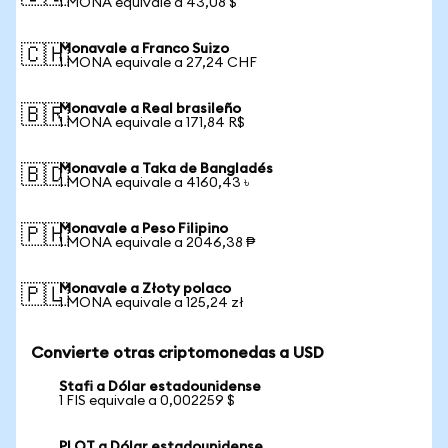
1 MONA equivale a 43,08 $
Monavale a Franco Suizo
🇨🇭
1 MONA equivale a 27,24 CHF
Monavale a Real brasileño
🇧🇷
1 MONA equivale a 171,84 R$
Monavale a Taka de Bangladés
🇧🇩
1 MONA equivale a 4160,43 ৳
Monavale a Peso Filipino
🇵🇭
1 MONA equivale a 2046,38 ₱
Monavale a Złoty polaco
🇵🇱
1 MONA equivale a 125,24 zł
Convierte otras criptomonedas a USD
Stafi a Dólar estadounidense
1 FIS equivale a 0,002259 $
PLOT a Dólar estadounidense