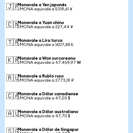
Monavale a Yen japonés
🇯🇵
1 MONA equivale a 5319,61 ¥
Monavale a Yuan chino
🇨🇳
1 MONA equivale a 227,44 ¥
Monavale a Lira turca
🇹🇷
1 MONA equivale a 1607,88 ₺
Monavale a Won surcoreano
🇰🇷
1 MONA equivale a 47.459,97 ₩
Monavale a Rublo ruso
🇷🇺
1 MONA equivale a 2773,19 ₽
Monavale a Dólar canadiense
🇨🇦
1 MONA equivale a 47,03 $
Monavale a Dólar australiano
🇦🇺
1 MONA equivale a 47,70 $
Monavale a Dólar de Singapur
🇸🇬