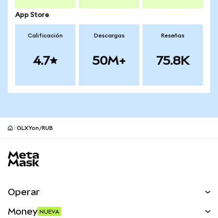
App Store
Calificación
Descargas
Reseñas
4.7
50M+
75.8K
GLXYon/RUB
Pie de página del sitio MetaMask
Operar
Canjear
Money
NUEVA