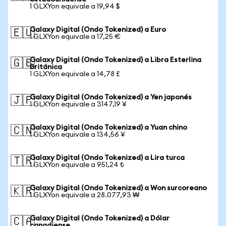
1 GLXYon equivale a 19,94 $
Galaxy Digital (Ondo Tokenized) a Euro
🇪🇺
1 GLXYon equivale a 17,25 €
Galaxy Digital (Ondo Tokenized) a Libra Esterlina
🇬🇧
Británica
1 GLXYon equivale a 14,78 £
Galaxy Digital (Ondo Tokenized) a Yen japonés
🇯🇵
1 GLXYon equivale a 3147,19 ¥
Galaxy Digital (Ondo Tokenized) a Yuan chino
🇨🇳
1 GLXYon equivale a 134,56 ¥
Galaxy Digital (Ondo Tokenized) a Lira turca
🇹🇷
1 GLXYon equivale a 951,24 ₺
Galaxy Digital (Ondo Tokenized) a Won surcoreano
🇰🇷
1 GLXYon equivale a 28.077,93 ₩
Galaxy Digital (Ondo Tokenized) a Dólar
🇨🇦
canadiense