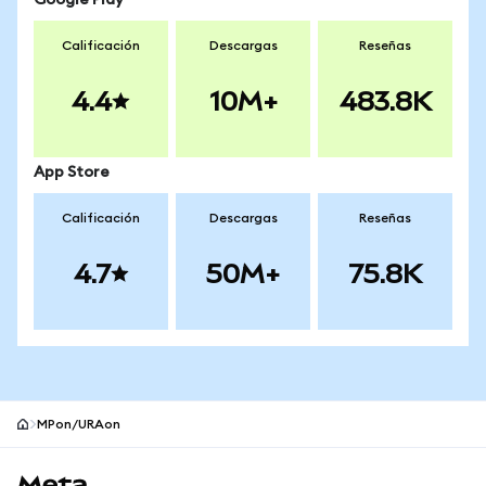
Google Play
Calificación
Descargas
Reseñas
4.4
10M+
483.8K
App Store
Calificación
Descargas
Reseñas
4.7
50M+
75.8K
MPon/URAon
Pie de página del sitio MetaMask