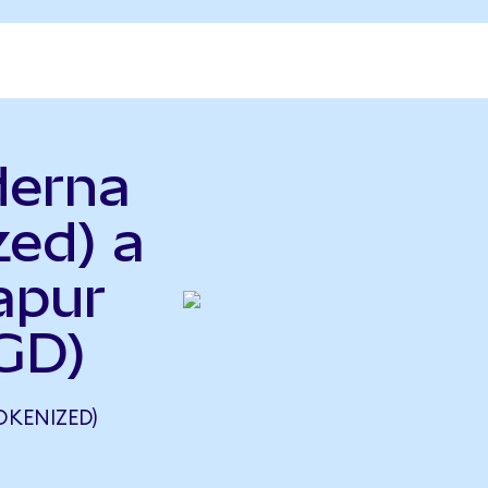
derna
zed) a
apur
GD)
KENIZED)