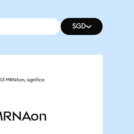
SGD
,53 MRNAon, significa
MRNAon