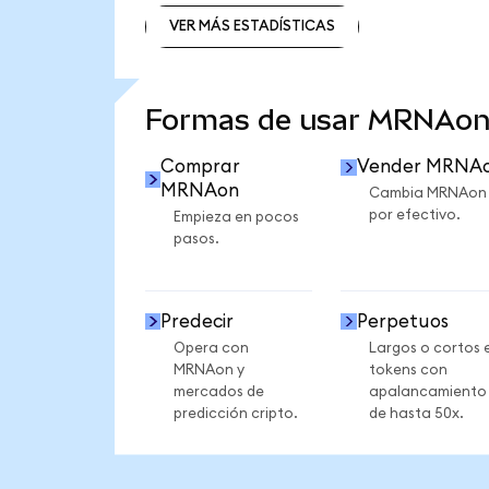
VER MÁS ESTADÍSTICAS
VER MÁS ESTADÍSTICAS
Formas de usar MRNAon
Comprar
Vender MRNA
MRNAon
Cambia MRNAon
por efectivo.
Empieza en pocos
pasos.
Predecir
Perpetuos
Opera con
Largos o cortos 
MRNAon y
tokens con
mercados de
apalancamiento
predicción cripto.
de hasta 50x.