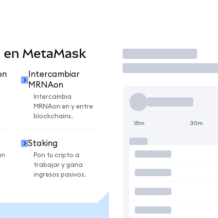
 en MetaMask
Operar
on
Intercambiar
MRNAon
Intercambia
MRNAon en y entre
blockchains.
15m
30m
Staking
en
Pon tu cripto a
trabajar y gana
ingresos pasivos.