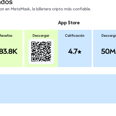
ndos
 en MetaMask, la billetera cripto más confiable.
App Store
Reseñas
Descargar
Calificación
Descarg
83.8K
4.7
50M