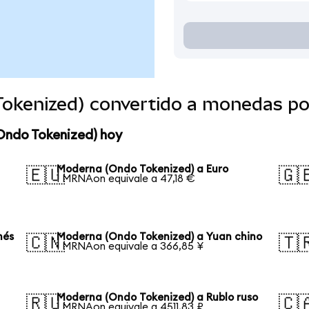
okenized) convertido a monedas po
Ondo Tokenized) hoy
Moderna (Ondo Tokenized) a Euro
🇪🇺
🇬
1 MRNAon equivale a 47,18 €
nés
Moderna (Ondo Tokenized) a Yuan chino
🇨🇳
🇹
1 MRNAon equivale a 366,85 ¥
Moderna (Ondo Tokenized) a Rublo ruso
🇷🇺
🇨
1 MRNAon equivale a 4511,83 ₽