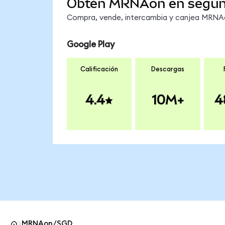
Obtén MRNAon en segu
Compra, vende, intercambia y canjea MRNAon
Google Play
Calificación
Descargas
4.4
10M+
4
MRNAon/SGD