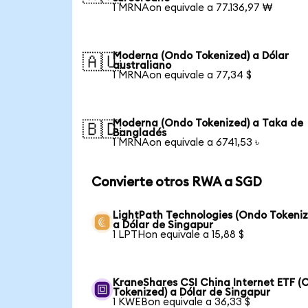
1 MRNAon equivale a 77.136,97 ₩
Moderna (Ondo Tokenized) a Dólar
🇦🇺
australiano
1 MRNAon equivale a 77,34 $
Moderna (Ondo Tokenized) a Taka de
🇧🇩
Bangladés
1 MRNAon equivale a 6741,53 ৳
Convierte otros RWA a SGD
LightPath Technologies (Ondo Tokeniz
a Dólar de Singapur
1 LPTHon equivale a 15,88 $
KraneShares CSI China Internet ETF (
Tokenized) a Dólar de Singapur
1 KWEBon equivale a 36,33 $