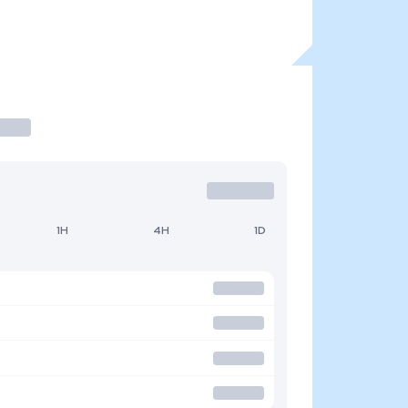
1H
4H
1D