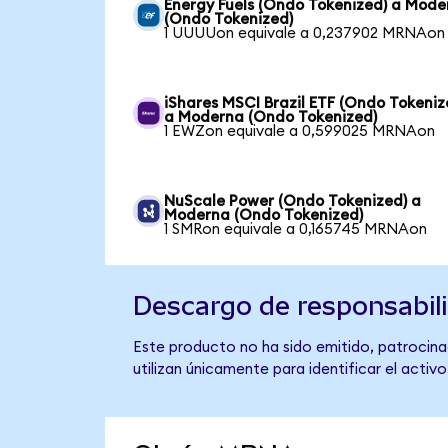
Energy Fuels (Ondo Tokenized) a Mode
(Ondo Tokenized)
1 UUUUon equivale a 0,237902 MRNAon
iShares MSCI Brazil ETF (Ondo Tokeniz
a Moderna (Ondo Tokenized)
1 EWZon equivale a 0,599025 MRNAon
NuScale Power (Ondo Tokenized) a
Moderna (Ondo Tokenized)
1 SMRon equivale a 0,165745 MRNAon
Descargo de responsabil
Este producto no ha sido emitido, patrocina
utilizan únicamente para identificar el activ