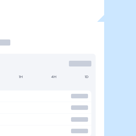
1H
4H
1D