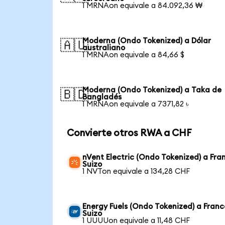
1 MRNAon equivale a 84.092,36 ₩
Moderna (Ondo Tokenized) a Dólar
🇦🇺
australiano
1 MRNAon equivale a 84,66 $
Moderna (Ondo Tokenized) a Taka de
🇧🇩
Bangladés
1 MRNAon equivale a 7371,82 ৳
Convierte otros RWA a CHF
nVent Electric (Ondo Tokenized) a Fra
Suizo
1 NVTon equivale a 134,28 CHF
Energy Fuels (Ondo Tokenized) a Franc
Suizo
1 UUUUon equivale a 11,48 CHF