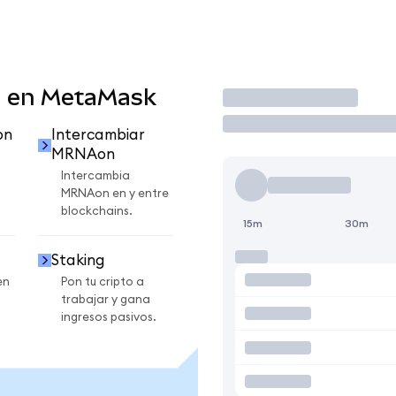
 en MetaMask
Operar
on
Intercambiar
MRNAon
Intercambia
MRNAon en y entre
blockchains.
15m
30m
Staking
en
Pon tu cripto a
trabajar y gana
ingresos pasivos.