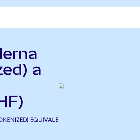
derna
zed) a
HF)
KENIZED) EQUIVALE