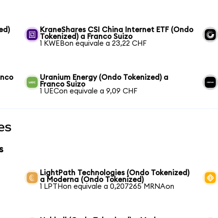
ed)
KraneShares CSI China Internet ETF (Ondo
Tokenized) a Franco Suizo
1 KWEBon equivale a 23,22 CHF
anco
Uranium Energy (Ondo Tokenized) a
Franco Suizo
1 UECon equivale a 9,09 CHF
es
s
LightPath Technologies (Ondo Tokenized)
a Moderna (Ondo Tokenized)
1 LPTHon equivale a 0,207265 MRNAon