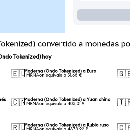
okenized) convertido a monedas po
Ondo Tokenized) hoy
Moderna (Ondo Tokenized) a Euro
🇪🇺
🇬
1 MRNAon equivale a 51,68 €
nés
Moderna (Ondo Tokenized) a Yuan chino
🇨🇳
🇹
1 MRNAon equivale a 403,01 ¥
Moderna (Ondo Tokenized) a Rublo ruso
🇷🇺
🇨
1 MRNAon equivale a 4873,92 ₽