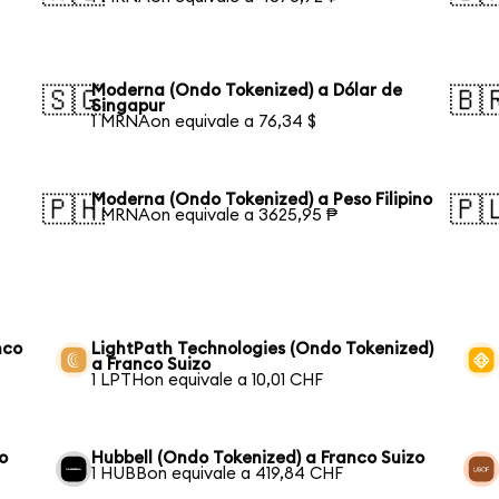
Moderna (Ondo Tokenized) a Dólar de
🇸🇬
🇧
Singapur
1 MRNAon equivale a 76,34 $
Moderna (Ondo Tokenized) a Peso Filipino
🇵🇭
🇵
1 MRNAon equivale a 3625,95 ₱
nco
LightPath Technologies (Ondo Tokenized)
a Franco Suizo
1 LPTHon equivale a 10,01 CHF
o
Hubbell (Ondo Tokenized) a Franco Suizo
1 HUBBon equivale a 419,84 CHF