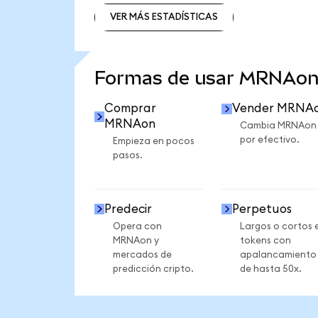
VER MÁS ESTADÍSTICAS
VER MÁS ESTADÍSTICAS
Formas de usar MRNAon
Comprar
Vender MRNA
MRNAon
Cambia MRNAon
por efectivo.
Empieza en pocos
pasos.
Predecir
Perpetuos
Opera con
Largos o cortos 
MRNAon y
tokens con
mercados de
apalancamiento
predicción cripto.
de hasta 50x.