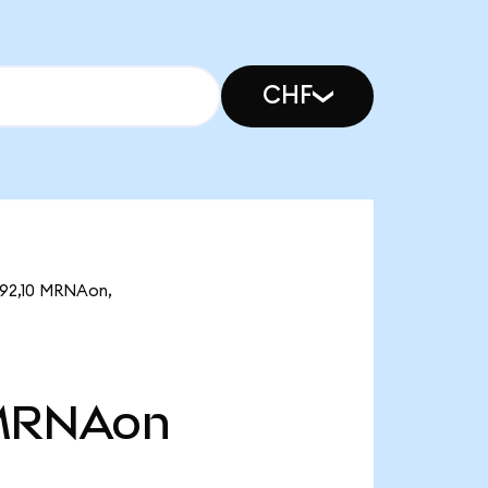
CHF
892,10 MRNAon,
MRNAon