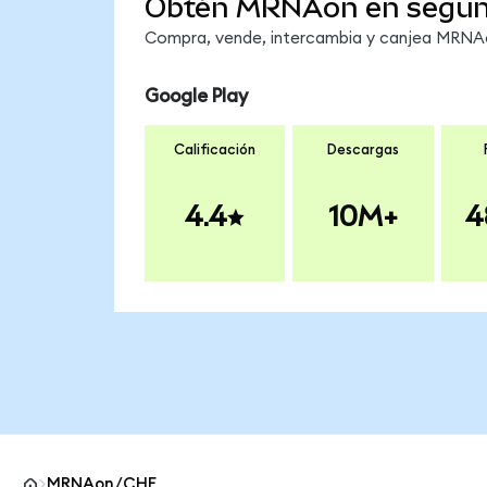
Obtén MRNAon en segu
Compra, vende, intercambia y canjea MRNAon
Google Play
Calificación
Descargas
4.4
10M+
4
MRNAon/CHF