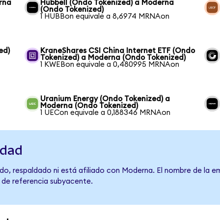
rna
Hubbell (Ondo Tokenized) a Moderna
(Ondo Tokenized)
1 HUBBon equivale a 8,6974 MRNAon
ed)
KraneShares CSI China Internet ETF (Ondo
Tokenized) a Moderna (Ondo Tokenized)
1 KWEBon equivale a 0,480995 MRNAon
Uranium Energy (Ondo Tokenized) a
Moderna (Ondo Tokenized)
1 UECon equivale a 0,188346 MRNAon
idad
do, respaldado ni está afiliado con Moderna. El nombre de la e
o de referencia subyacente.