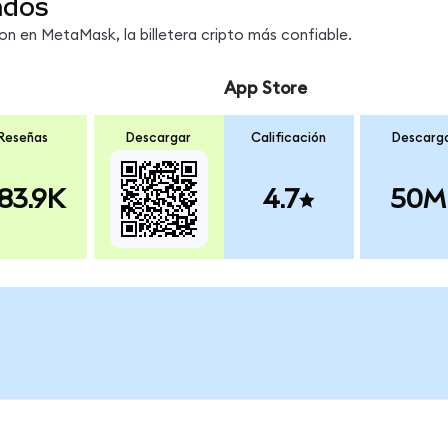
ndos
 en MetaMask, la billetera cripto más confiable.
App Store
Reseñas
Descargar
Calificación
Descarg
83.9K
4.7
50M