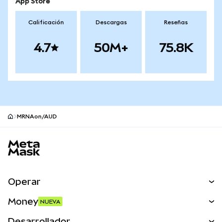
App Store
Calificación
Descargas
Reseñas
4.7
50M+
75.8K
MRNAon/AUD
Pie de página del sitio MetaMask
Operar
Canjear
Money
NUEVA
Predecir
NUEVA
Comprar
Desarrollador