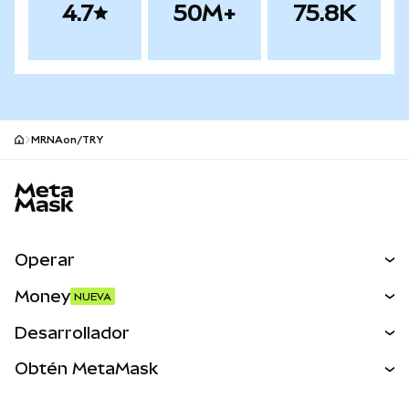
4.7
50M+
75.8K
MRNAon/TRY
Pie de página del sitio MetaMask
Operar
Canjear
Money
NUEVA
Predecir
NUEVA
Comprar
Desarrollador
Perps
NUEVA
Tarjeta
Ver los documentos
Obtén MetaMask
Activos del mundo real
mUSD
NUEVA
Panel
Obtén Metamask