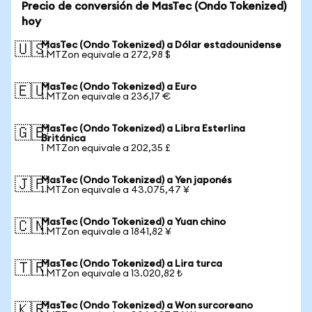
Precio de conversión de MasTec (Ondo Tokenized)
hoy
MasTec (Ondo Tokenized) a Dólar estadounidense
🇺🇸
1 MTZon equivale a 272,98 $
MasTec (Ondo Tokenized) a Euro
🇪🇺
1 MTZon equivale a 236,17 €
MasTec (Ondo Tokenized) a Libra Esterlina
🇬🇧
Británica
1 MTZon equivale a 202,35 £
MasTec (Ondo Tokenized) a Yen japonés
🇯🇵
1 MTZon equivale a 43.075,47 ¥
MasTec (Ondo Tokenized) a Yuan chino
🇨🇳
1 MTZon equivale a 1841,82 ¥
MasTec (Ondo Tokenized) a Lira turca
🇹🇷
1 MTZon equivale a 13.020,82 ₺
MasTec (Ondo Tokenized) a Won surcoreano
🇰🇷