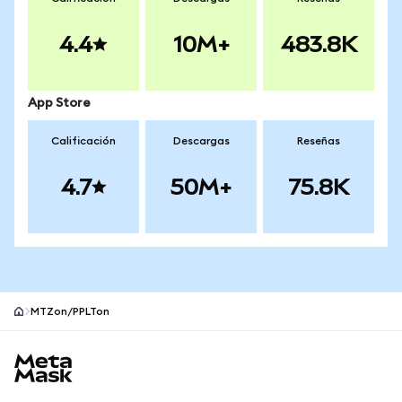
4.4
10M+
483.8K
App Store
Calificación
Descargas
Reseñas
4.7
50M+
75.8K
MTZon/PPLTon
Pie de página del sitio MetaMask