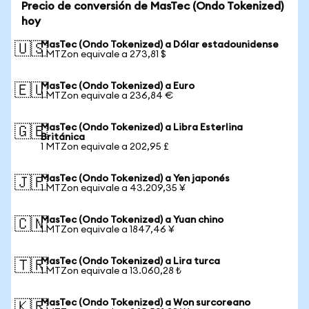
Precio de conversión de MasTec (Ondo Tokenized)
hoy
MasTec (Ondo Tokenized) a Dólar estadounidense
🇺🇸
1 MTZon equivale a 273,81 $
MasTec (Ondo Tokenized) a Euro
🇪🇺
1 MTZon equivale a 236,84 €
MasTec (Ondo Tokenized) a Libra Esterlina
🇬🇧
Británica
1 MTZon equivale a 202,95 £
MasTec (Ondo Tokenized) a Yen japonés
🇯🇵
1 MTZon equivale a 43.209,35 ¥
MasTec (Ondo Tokenized) a Yuan chino
🇨🇳
1 MTZon equivale a 1847,46 ¥
MasTec (Ondo Tokenized) a Lira turca
🇹🇷
1 MTZon equivale a 13.060,28 ₺
MasTec (Ondo Tokenized) a Won surcoreano
🇰🇷