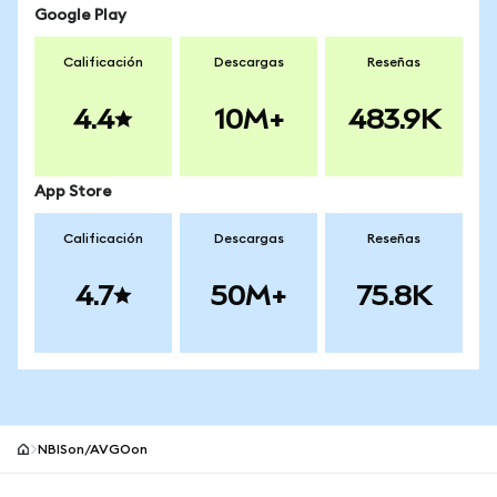
Google Play
Calificación
Descargas
Reseñas
4.4
10M+
483.9K
App Store
Calificación
Descargas
Reseñas
4.7
50M+
75.8K
NBISon/AVGOon
Pie de página del sitio MetaMask