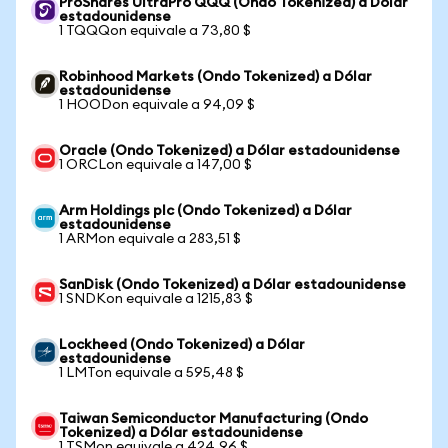
ProShares UltraPro QQQ (Ondo Tokenized) a Dólar
estadounidense
1 TQQQon equivale a 73,80 $
Robinhood Markets (Ondo Tokenized) a Dólar
estadounidense
1 HOODon equivale a 94,09 $
Oracle (Ondo Tokenized) a Dólar estadounidense
1 ORCLon equivale a 147,00 $
Arm Holdings plc (Ondo Tokenized) a Dólar
estadounidense
1 ARMon equivale a 283,51 $
SanDisk (Ondo Tokenized) a Dólar estadounidense
1 SNDKon equivale a 1215,83 $
Lockheed (Ondo Tokenized) a Dólar
estadounidense
1 LMTon equivale a 595,48 $
Taiwan Semiconductor Manufacturing (Ondo
Tokenized) a Dólar estadounidense
1 TSMon equivale a 424,96 $