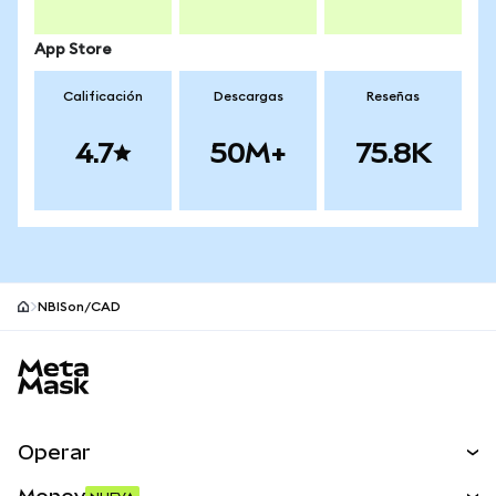
App Store
Calificación
Descargas
Reseñas
4.7
50M+
75.8K
NBISon/CAD
Pie de página del sitio MetaMask
Operar
Canjear