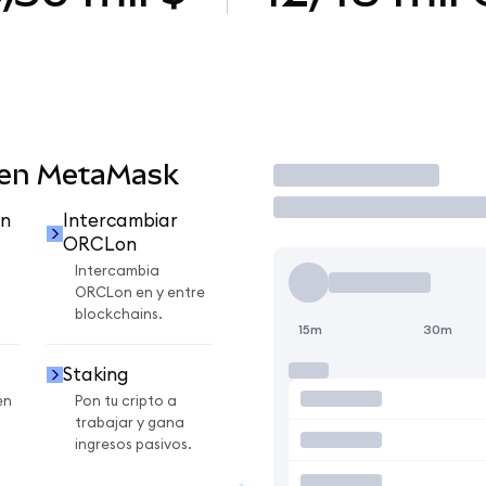
 en MetaMask
Operar
n
Intercambiar
ORCLon
Intercambia
ORCLon en y entre
blockchains.
15m
30m
Staking
en
Pon tu cripto a
trabajar y gana
ingresos pasivos.