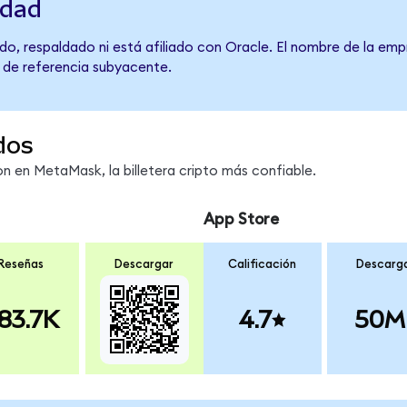
idad
o, respaldado ni está afiliado con Oracle. El nombre de la emp
o de referencia subyacente.
dos
 en MetaMask, la billetera cripto más confiable.
App Store
Reseñas
Descargar
Calificación
Descarg
83.7K
4.7
50M