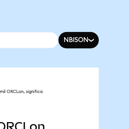
NBISON
mil ORCLon, significa
ORCLon