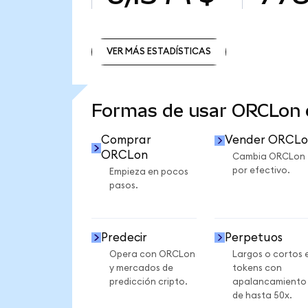
VER MÁS ESTADÍSTICAS
VER MÁS ESTADÍSTICAS
Formas de usar ORCLon
Comprar
Vender ORCLo
ORCLon
Cambia ORCLon
por efectivo.
Empieza en pocos
pasos.
Predecir
Perpetuos
Opera con ORCLon
Largos o cortos 
y mercados de
tokens con
predicción cripto.
apalancamiento
de hasta 50x.