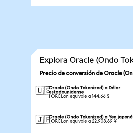
Explora Oracle (Ondo To
Precio de conversión de Oracle (On
Oracle (Ondo Tokenized) a Dólar
🇺🇸
estadounidense
1 ORCLon equivale a 144,66 $
Oracle (Ondo Tokenized) a Yen japoné
🇯🇵
1 ORCLon equivale a 22.903,89 ¥