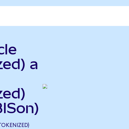
cle
zed) a
zed)
ISon)
TOKENIZED)