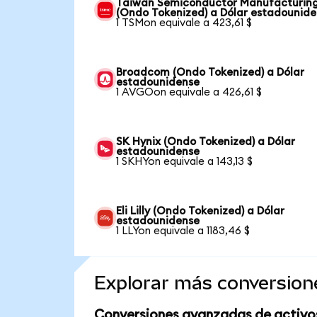
Taiwan Semiconductor Manufacturin
(Ondo Tokenized) a Dólar estadounid
1 TSMon equivale a 423,61 $
Broadcom (Ondo Tokenized) a Dólar
estadounidense
1 AVGOon equivale a 426,61 $
SK Hynix (Ondo Tokenized) a Dólar
estadounidense
1 SKHYon equivale a 143,13 $
Eli Lilly (Ondo Tokenized) a Dólar
estadounidense
1 LLYon equivale a 1183,46 $
Explorar más conversion
Conversiones avanzadas de activo