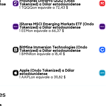
g
ProShares UltraPro QQQ (Ondo
ense
Tokenized) a Dólar estadounidense
1 TQQQon equivale a 72,43 $
iShares MSCI Emerging Markets ETF (Ondo
Tokenized) a Dólar estadounidense
1 EEMon equivale a 66,37 $
BitMine Immersion Technologies (Ondo
Tokenized) a Dólar estadounidense
1 BMNRon equivale a 18,41 $
Apple (Ondo Tokenized) a Dólar
estadounidense
1 AAPLon equivale a 311,82 $
es
s