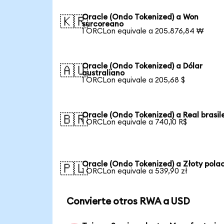
Oracle (Ondo Tokenized) a Won
🇰🇷
surcoreano
1 ORCLon equivale a 205.876,84 ₩
Oracle (Ondo Tokenized) a Dólar
🇦🇺
australiano
1 ORCLon equivale a 205,68 $
Oracle (Ondo Tokenized) a Real brasil
🇧🇷
1 ORCLon equivale a 740,10 R$
Oracle (Ondo Tokenized) a Złoty pola
🇵🇱
1 ORCLon equivale a 539,90 zł
Convierte otros RWA a USD