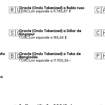
Oracle (Ondo Tokenized) a Rublo ruso
🇷🇺
🇨
1 ORCLon equivale a 11.785,87 ₽
Oracle (Ondo Tokenized) a Dólar de
🇸🇬
🇨
Singapur
1 ORCLon equivale a 185,65 $
eño
Oracle (Ondo Tokenized) a Taka de
🇧🇩
🇵
Bangladés
1 ORCLon equivale a 17.902,36 ৳
co