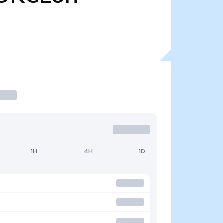
1H
4H
1D