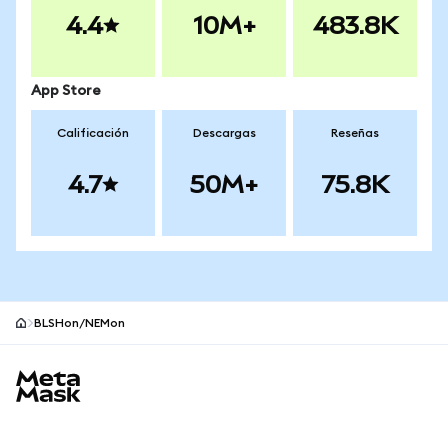
4.4
10M+
483.8K
App Store
Calificación
Descargas
Reseñas
4.7
50M+
75.8K
BLSHon/NEMon
Pie de página del sitio MetaMask