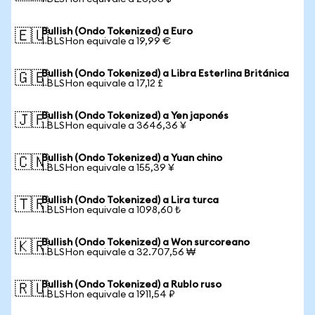
Bullish (Ondo Tokenized) a Euro
🇪🇺
1 BLSHon equivale a 19,99 €
Bullish (Ondo Tokenized) a Libra Esterlina Británica
🇬🇧
1 BLSHon equivale a 17,12 £
Bullish (Ondo Tokenized) a Yen japonés
🇯🇵
1 BLSHon equivale a 3646,36 ¥
Bullish (Ondo Tokenized) a Yuan chino
🇨🇳
1 BLSHon equivale a 155,39 ¥
Bullish (Ondo Tokenized) a Lira turca
🇹🇷
1 BLSHon equivale a 1098,60 ₺
Bullish (Ondo Tokenized) a Won surcoreano
🇰🇷
1 BLSHon equivale a 32.707,56 ₩
Bullish (Ondo Tokenized) a Rublo ruso
🇷🇺
1 BLSHon equivale a 1911,54 ₽