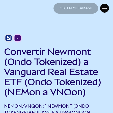
OBTÉN METAMASK
OBTÉN METAMASK
Convertir Newmont
(Ondo Tokenized) a
Vanguard Real Estate
ETF (Ondo Tokenized)
(NEMon a VNQon)
NEMON/VNQON: 1 NEWMONT (ONDO
TOKENIZED) EQUIVALE A 1,1368 VNQON