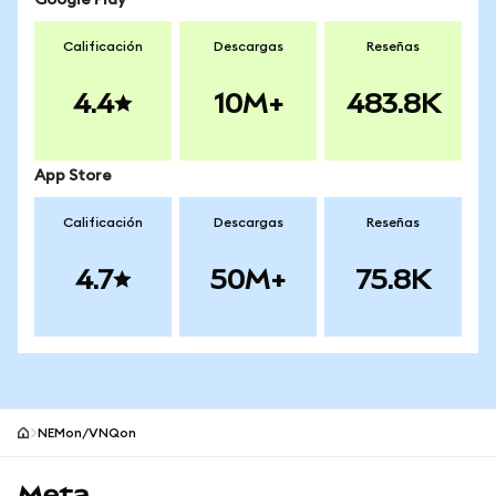
Google Play
Calificación
Descargas
Reseñas
4.4
10M+
483.8K
App Store
Calificación
Descargas
Reseñas
4.7
50M+
75.8K
NEMon/VNQon
Pie de página del sitio MetaMask