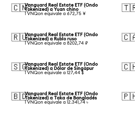
Vanguard Real Estate ETF (Ondo
🇨🇳
🇹
Tokenized) a Yuan chino
1 VNQon equivale a 672,75 ¥
Vanguard Real Estate ETF (Ondo
🇷🇺
🇨
Tokenized) a Rublo ruso
1 VNQon equivale a 8202,74 ₽
Vanguard Real Estate ETF (Ondo
🇸🇬
🇨
Tokenized) a Dólar de Singapur
1 VNQon equivale a 127,44 $
Vanguard Real Estate ETF (Ondo
🇧🇩
🇵
Tokenized) a Taka de Bangladés
1 VNQon equivale a 12.341,74 ৳