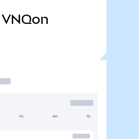
VNQon
1H
4H
1D