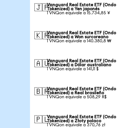
Vanguard Real Estate ETF (Ondo
🇯🇵
Tokenized) a Yen japonés
1 VNQon equivale a 15.734,85 ¥
Vanguard Real Estate ETF (Ondo
🇰🇷
Tokenized) a Won surcoreano
1 VNQon equivale a 140.380,8 ₩
Vanguard Real Estate ETF (Ondo
🇦🇺
Tokenized) a Dólar australiano
1 VNQon equivale a 141,11 $
Vanguard Real Estate ETF (Ondo
🇧🇷
Tokenized) a Real brasileño
1 VNQon equivale a 508,29 R$
Vanguard Real Estate ETF (Ondo
🇵🇱
Tokenized) a Złoty polaco
1 VNQon equivale a 370,76 zł