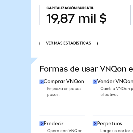
CAPITALIZACIÓN BURSÁTIL
19,87 mil $
VER MÁS ESTADÍSTICAS
VER MÁS ESTADÍSTICAS
Formas de usar VNQon 
Comprar VNQon
Vender VNQo
Empieza en pocos
Cambia VNQon p
pasos.
efectivo.
Predecir
Perpetuos
Opera con VNQon
Largos o cortos 