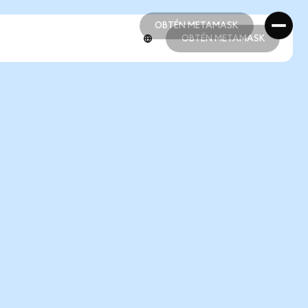
OBTÉN METAMASK
OBTÉN METAMASK
OBTÉN METAMASK
OBTÉN METAMASK