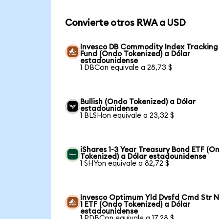
Convierte otros RWA a USD
Invesco DB Commodity Index Tracking
Fund (Ondo Tokenized) a Dólar
estadounidense
1 DBCon equivale a 28,73 $
Bullish (Ondo Tokenized) a Dólar
estadounidense
1 BLSHon equivale a 23,32 $
iShares 1-3 Year Treasury Bond ETF (O
Tokenized) a Dólar estadounidense
1 SHYon equivale a 82,72 $
Invesco Optimum Yld Dvsfd Cmd Str N
1 ETF (Ondo Tokenized) a Dólar
estadounidense
1 PDBCon equivale a 17,28 $