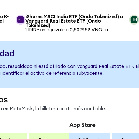
o K-
iShares MSCI India ETF (Ondo Tokenized) a
al
Vanguard Real Estate ETF (Ondo
Tokenized)
1 INDAon equivale a 0,502959 VNQon
idad
o, respaldado ni está afiliado con Vanguard Real Estate ETF. E
 identificar el activo de referencia subyacente.
os
en MetaMask, la billetera cripto más confiable.
App Store