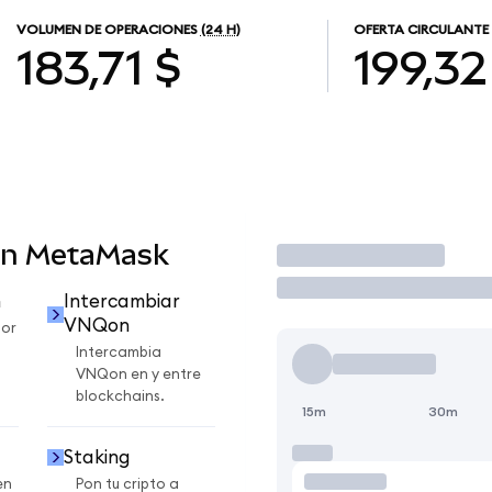
VOLUMEN DE OPERACIONES
(24 H)
OFERTA CIRCULANTE
183,71 $
199,32
en MetaMask
Operar
n
Intercambiar
VNQon
or
Intercambia
VNQon en y entre
blockchains.
15m
30m
Staking
en
Pon tu cripto a