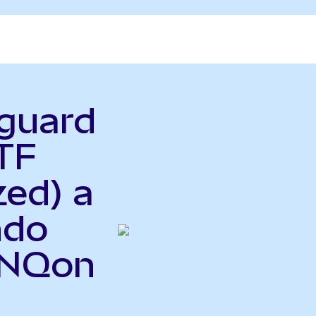
nguard
TF
zed) a
ndo
VNQon