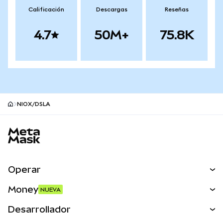
Calificación
Descargas
Reseñas
4.7
50M+
75.8K
NIOX/DSLA
Pie de página del sitio MetaMask
Operar
Canjear
Money
NUEVA
Predecir
NUEVA
Comprar
Desarrollador
Perps
NUEVA
Tarjeta
Ver los documentos