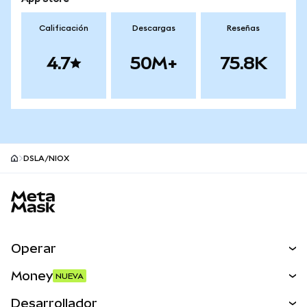
Calificación
Descargas
Reseñas
4.7
50M+
75.8K
DSLA/NIOX
Pie de página del sitio MetaMask
Operar
Canjear
Money
NUEVA
Predecir
NUEVA
Comprar
Desarrollador