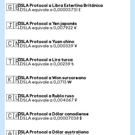
DSLA Protocol a Libra Esterlina Británica
🇬🇧
1 DSLA equivale a 0,00003731 £
DSLA Protocol a Yen japonés
🇯🇵
1 DSLA equivale a 0,007922 ¥
DSLA Protocol a Yuan chino
🇨🇳
1 DSLA equivale a 0,000339 ¥
DSLA Protocol a Lira turca
🇹🇷
1 DSLA equivale a 0,00239 ₺
DSLA Protocol a Won surcoreano
🇰🇷
1 DSLA equivale a 0,0713 ₩
DSLA Protocol a Rublo ruso
🇷🇺
1 DSLA equivale a 0,004067 ₽
DSLA Protocol a Dólar canadiense
🇨🇦
1 DSLA equivale a 0,00007038 $
DSLA Protocol a Dólar australiano
🇦🇺