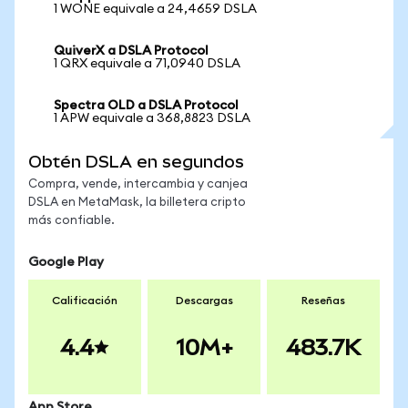
1 WONE equivale a 24,4659 DSLA
QuiverX a DSLA Protocol
1 QRX equivale a 71,0940 DSLA
Spectra OLD a DSLA Protocol
1 APW equivale a 368,8823 DSLA
Obtén DSLA en segundos
Compra, vende, intercambia y canjea
DSLA en MetaMask, la billetera cripto
más confiable.
Google Play
Calificación
Descargas
Reseñas
4.4
10M+
483.7K
App Store