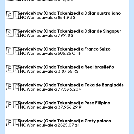
ServiceNow (Ondo Tokenized) a Dólar australiano
🇦🇺
1 NOWon equivale a 884,93 $
ServiceNow (Ondo Tokenized) a Dólar de Singapur
🇸🇬
1 NOWon equivale a 799,18 $
ServiceNow (Ondo Tokenized) a Franco Suizo
🇨🇭
1 NOWon equivale a 505,25 CHF
ServiceNow (Ondo Tokenized) a Real brasileño
🇧🇷
1 NOWon equivale a 3187,55 R$
ServiceNow (Ondo Tokenized) a Taka de Bangladés
🇧🇩
1 NOWon equivale a 77.396,20 ৳
ServiceNow (Ondo Tokenized) a Peso Filipino
🇵🇭
1 NOWon equivale a 37.958,29 ₱
ServiceNow (Ondo Tokenized) a Złoty polaco
🇵🇱
1 NOWon equivale a 2325,07 zł