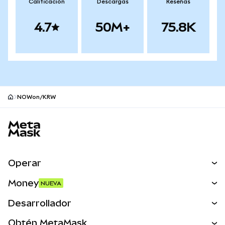
Calificación
Descargas
Reseñas
4.7
50M+
75.8K
NOWon/KRW
Pie de página del sitio MetaMask
Operar
Canjear
Money
NUEVA
Predecir
NUEVA
Comprar
Desarrollador
Perps
NUEVA
Tarjeta
Ver los documentos
Obtén MetaMask