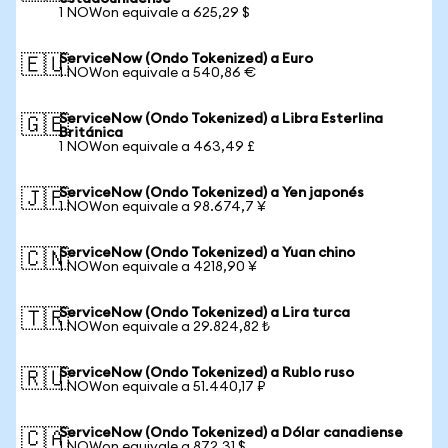
1 NOWon equivale a 625,29 $
ServiceNow (Ondo Tokenized) a Euro
🇪🇺
1 NOWon equivale a 540,86 €
ServiceNow (Ondo Tokenized) a Libra Esterlina
🇬🇧
Británica
1 NOWon equivale a 463,49 £
ServiceNow (Ondo Tokenized) a Yen japonés
🇯🇵
1 NOWon equivale a 98.674,7 ¥
ServiceNow (Ondo Tokenized) a Yuan chino
🇨🇳
1 NOWon equivale a 4218,90 ¥
ServiceNow (Ondo Tokenized) a Lira turca
🇹🇷
1 NOWon equivale a 29.824,82 ₺
ServiceNow (Ondo Tokenized) a Rublo ruso
🇷🇺
1 NOWon equivale a 51.440,17 ₽
ServiceNow (Ondo Tokenized) a Dólar canadiense
🇨🇦
1 NOWon equivale a 872,31 $