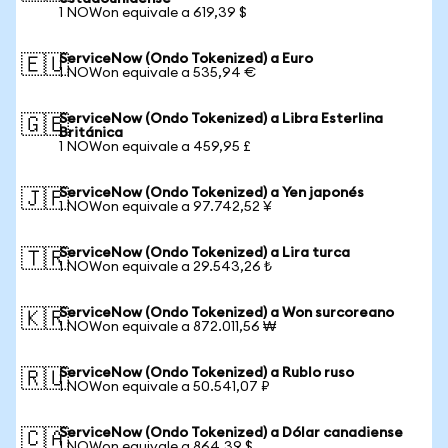
1 NOWon equivale a 619,39 $
ServiceNow (Ondo Tokenized) a Euro
🇪🇺
1 NOWon equivale a 535,94 €
ServiceNow (Ondo Tokenized) a Libra Esterlina
🇬🇧
Británica
1 NOWon equivale a 459,95 £
ServiceNow (Ondo Tokenized) a Yen japonés
🇯🇵
1 NOWon equivale a 97.742,52 ¥
ServiceNow (Ondo Tokenized) a Lira turca
🇹🇷
1 NOWon equivale a 29.543,26 ₺
ServiceNow (Ondo Tokenized) a Won surcoreano
🇰🇷
1 NOWon equivale a 872.011,56 ₩
ServiceNow (Ondo Tokenized) a Rublo ruso
🇷🇺
1 NOWon equivale a 50.541,07 ₽
ServiceNow (Ondo Tokenized) a Dólar canadiense
🇨🇦
1 NOWon equivale a 864,39 $