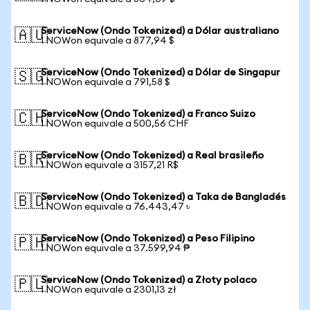
ServiceNow (Ondo Tokenized) a Dólar australiano
🇦🇺
1 NOWon equivale a 877,94 $
ServiceNow (Ondo Tokenized) a Dólar de Singapur
🇸🇬
1 NOWon equivale a 791,58 $
ServiceNow (Ondo Tokenized) a Franco Suizo
🇨🇭
1 NOWon equivale a 500,56 CHF
ServiceNow (Ondo Tokenized) a Real brasileño
🇧🇷
1 NOWon equivale a 3157,21 R$
ServiceNow (Ondo Tokenized) a Taka de Bangladés
🇧🇩
1 NOWon equivale a 76.443,47 ৳
ServiceNow (Ondo Tokenized) a Peso Filipino
🇵🇭
1 NOWon equivale a 37.599,94 ₱
ServiceNow (Ondo Tokenized) a Złoty polaco
🇵🇱
1 NOWon equivale a 2301,13 zł