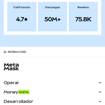
Calificación
Descargas
Reseñas
4.7
50M+
75.8K
NOWon/CAD
Pie de página del sitio MetaMask
Operar
Canjear
Money
NUEVA
Predecir
NUEVA
Comprar
Desarrollador
Perps
NUEVA