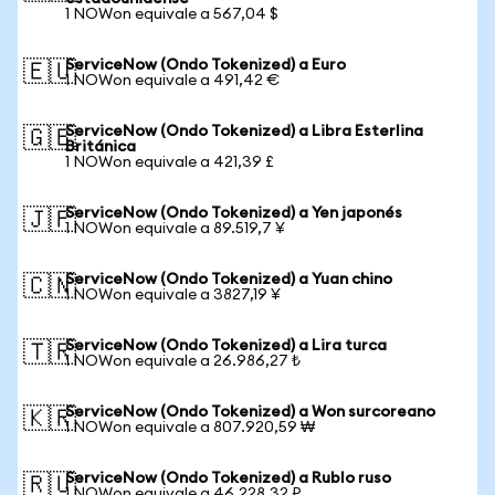
1 NOWon equivale a 567,04 $
ServiceNow (Ondo Tokenized) a Euro
🇪🇺
1 NOWon equivale a 491,42 €
ServiceNow (Ondo Tokenized) a Libra Esterlina
🇬🇧
Británica
1 NOWon equivale a 421,39 £
ServiceNow (Ondo Tokenized) a Yen japonés
🇯🇵
1 NOWon equivale a 89.519,7 ¥
ServiceNow (Ondo Tokenized) a Yuan chino
🇨🇳
1 NOWon equivale a 3827,19 ¥
ServiceNow (Ondo Tokenized) a Lira turca
🇹🇷
1 NOWon equivale a 26.986,27 ₺
ServiceNow (Ondo Tokenized) a Won surcoreano
🇰🇷
1 NOWon equivale a 807.920,59 ₩
ServiceNow (Ondo Tokenized) a Rublo ruso
🇷🇺
1 NOWon equivale a 46.228,32 ₽