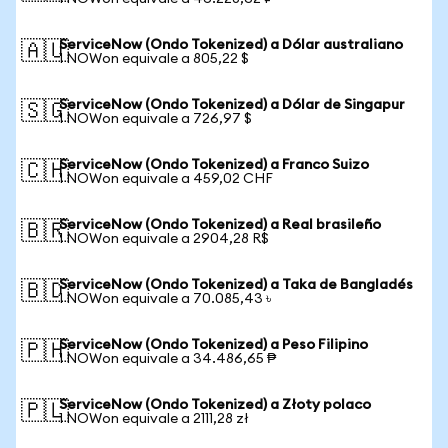
ServiceNow (Ondo Tokenized) a Dólar australiano
🇦🇺
1 NOWon equivale a 805,22 $
ServiceNow (Ondo Tokenized) a Dólar de Singapur
🇸🇬
1 NOWon equivale a 726,97 $
ServiceNow (Ondo Tokenized) a Franco Suizo
🇨🇭
1 NOWon equivale a 459,02 CHF
ServiceNow (Ondo Tokenized) a Real brasileño
🇧🇷
1 NOWon equivale a 2904,28 R$
ServiceNow (Ondo Tokenized) a Taka de Bangladés
🇧🇩
1 NOWon equivale a 70.085,43 ৳
ServiceNow (Ondo Tokenized) a Peso Filipino
🇵🇭
1 NOWon equivale a 34.486,65 ₱
ServiceNow (Ondo Tokenized) a Złoty polaco
🇵🇱
1 NOWon equivale a 2111,28 zł