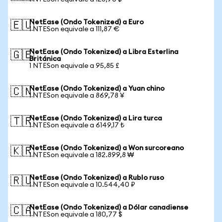
NetEase (Ondo Tokenized) a Euro
🇪🇺
1 NTESon equivale a 111,87 €
NetEase (Ondo Tokenized) a Libra Esterlina
🇬🇧
Británica
1 NTESon equivale a 95,85 £
NetEase (Ondo Tokenized) a Yuan chino
🇨🇳
1 NTESon equivale a 869,78 ¥
NetEase (Ondo Tokenized) a Lira turca
🇹🇷
1 NTESon equivale a 6149,17 ₺
NetEase (Ondo Tokenized) a Won surcoreano
🇰🇷
1 NTESon equivale a 182.899,8 ₩
NetEase (Ondo Tokenized) a Rublo ruso
🇷🇺
1 NTESon equivale a 10.544,40 ₽
NetEase (Ondo Tokenized) a Dólar canadiense
🇨🇦
1 NTESon equivale a 180,77 $