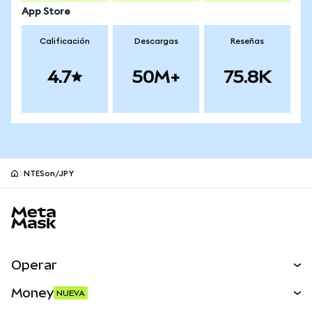
App Store
Calificación
Descargas
Reseñas
4.7
50M+
75.8K
NTESon/JPY
Pie de página del sitio MetaMask
Operar
Canjear
Money
NUEVA
Predecir
NUEVA
Comprar