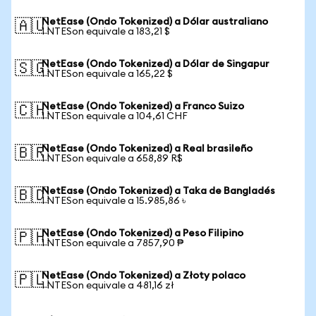
NetEase (Ondo Tokenized) a Dólar australiano
🇦🇺
1 NTESon equivale a 183,21 $
NetEase (Ondo Tokenized) a Dólar de Singapur
🇸🇬
1 NTESon equivale a 165,22 $
NetEase (Ondo Tokenized) a Franco Suizo
🇨🇭
1 NTESon equivale a 104,61 CHF
NetEase (Ondo Tokenized) a Real brasileño
🇧🇷
1 NTESon equivale a 658,89 R$
NetEase (Ondo Tokenized) a Taka de Bangladés
🇧🇩
1 NTESon equivale a 15.985,86 ৳
NetEase (Ondo Tokenized) a Peso Filipino
🇵🇭
1 NTESon equivale a 7857,90 ₱
NetEase (Ondo Tokenized) a Złoty polaco
🇵🇱
1 NTESon equivale a 481,16 zł