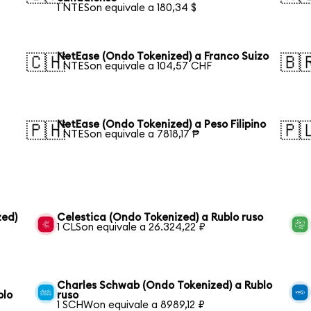
1 NTESon equivale a 180,34 $
NetEase (Ondo Tokenized) a Franco Suizo
🇨🇭
🇧
1 NTESon equivale a 104,57 CHF
NetEase (Ondo Tokenized) a Peso Filipino
🇵🇭
🇵
1 NTESon equivale a 7818,17 ₱
zed)
Celestica (Ondo Tokenized) a Rublo ruso
1 CLSon equivale a 26.324,22 ₽
Charles Schwab (Ondo Tokenized) a Rublo
blo
ruso
1 SCHWon equivale a 8989,12 ₽