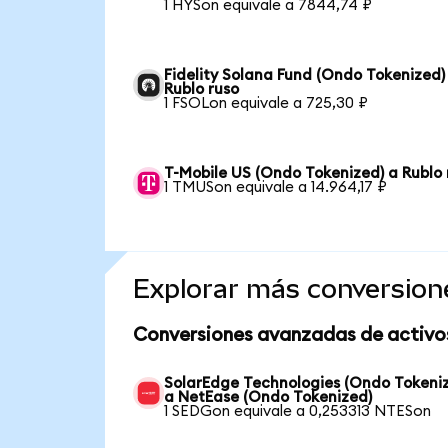
1 HYSon equivale a 7844,74 ₽
Fidelity Solana Fund (Ondo Tokenized)
Rublo ruso
1 FSOLon equivale a 725,30 ₽
T-Mobile US (Ondo Tokenized) a Rublo 
1 TMUSon equivale a 14.964,17 ₽
Explorar más conversion
Conversiones avanzadas de activo
SolarEdge Technologies (Ondo Tokeni
a NetEase (Ondo Tokenized)
1 SEDGon equivale a 0,253313 NTESon