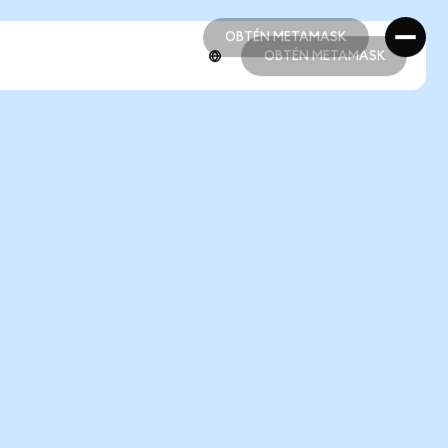
OBTÉN METAMASK
OBTÉN METAMASK
OBTÉN METAMASK
OBTÉN METAMASK