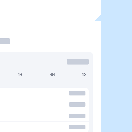
1H
4H
1D