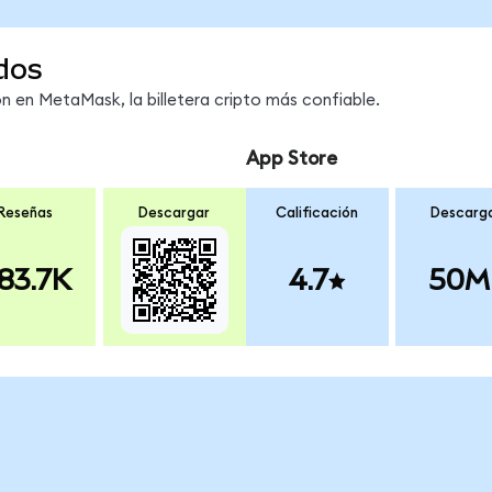
dos
 en MetaMask, la billetera cripto más confiable.
App Store
Reseñas
Descargar
Calificación
Descarg
83.7K
4.7
50M