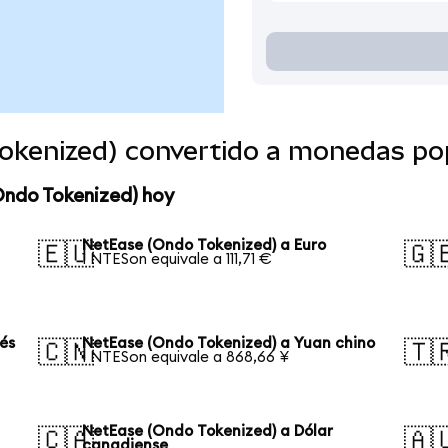
okenized) convertido a monedas po
Ondo Tokenized) hoy
NetEase (Ondo Tokenized) a Euro
🇪🇺
🇬
1 NTESon equivale a 111,71 €
és
NetEase (Ondo Tokenized) a Yuan chino
🇨🇳
🇹
1 NTESon equivale a 868,66 ¥
NetEase (Ondo Tokenized) a Dólar
🇨🇦
🇦
canadiense