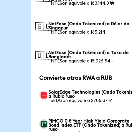
1 NTESon equivale a 183.144,3 ₩
NetEase (Ondo Tokenized) a Dólar de
🇸🇬
Singapur
1 NTESon equivale a 165,21 $
NetEase (Ondo Tokenized) a Taka de
🇧🇩
Bangladés
1 NTESon equivale a 15.926,54 ৳
Convierte otros RWA a RUB
SolarEdge Technologies (Ondo Tokeni
a Rublo ruso
1 SEDGon equivale a 2705,37 ₽
PIMCO 0-5 Year High Yield Corporate
Bond Index ETF (Ondo Tokenized) a Ru
ruso