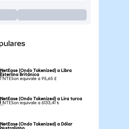
pulares
NetEase (Ondo Tokenized) a Libra

Esterlina Británica
1 NTESon equivale a 95,65 £
NetEase (Ondo Tokenized) a Lira turca

1 NTESon equivale a 6133,41 ₺
NetEase (Ondo Tokenized) a Dólar

australiano