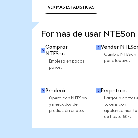
VER MÁS ESTADÍSTICAS
VER MÁS ESTADÍSTICAS
Formas de usar NTESon
Comprar
Vender NTESo
NTESon
Cambia NTESon
por efectivo.
Empieza en pocos
pasos.
Predecir
Perpetuos
Opera con NTESon
Largos o cortos 
y mercados de
tokens con
predicción cripto.
apalancamiento
de hasta 50x.