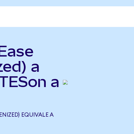
tEase
zed) a
NTESon a
NIZED) EQUIVALE A