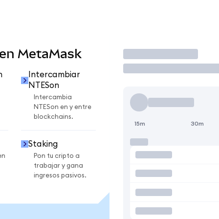
 en MetaMask
Operar
n
Intercambiar
NTESon
Intercambia
NTESon en y entre
blockchains.
15m
30m
Staking
en
Pon tu cripto a
trabajar y gana
ingresos pasivos.