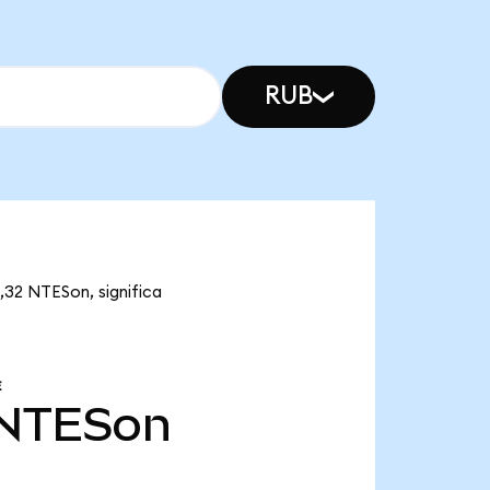
RUB
,32 NTESon, significa
E
NTESon