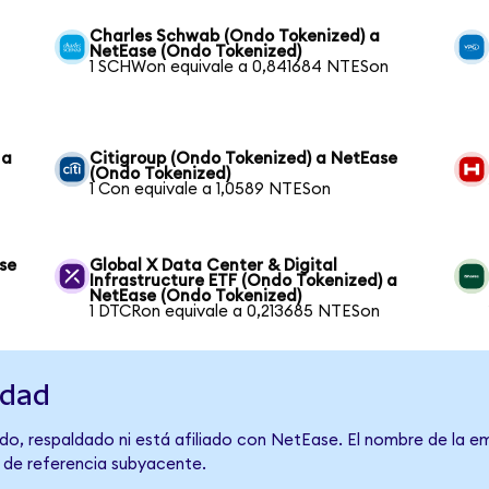
Charles Schwab (Ondo Tokenized) a
NetEase (Ondo Tokenized)
1 SCHWon equivale a 0,841684 NTESon
 a
Citigroup (Ondo Tokenized) a NetEase
(Ondo Tokenized)
1 Con equivale a 1,0589 NTESon
se
Global X Data Center & Digital
Infrastructure ETF (Ondo Tokenized) a
NetEase (Ondo Tokenized)
1 DTCRon equivale a 0,213685 NTESon
idad
do, respaldado ni está afiliado con NetEase. El nombre de la em
o de referencia subyacente.