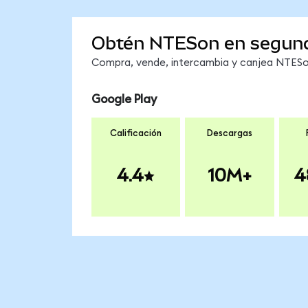
Obtén NTESon en segun
Compra, vende, intercambia y canjea NTESon
Google Play
Calificación
Descargas
4.4
10M+
4