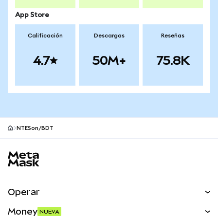
App Store
Calificación
Descargas
Reseñas
4.7
50M+
75.8K
NTESon/BDT
Pie de página del sitio MetaMask
Operar
Canjear
Money
NUEVA