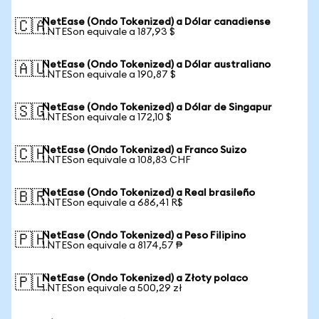
NetEase (Ondo Tokenized) a Dólar canadiense
🇨🇦
1 NTESon equivale a 187,93 $
NetEase (Ondo Tokenized) a Dólar australiano
🇦🇺
1 NTESon equivale a 190,87 $
NetEase (Ondo Tokenized) a Dólar de Singapur
🇸🇬
1 NTESon equivale a 172,10 $
NetEase (Ondo Tokenized) a Franco Suizo
🇨🇭
1 NTESon equivale a 108,83 CHF
NetEase (Ondo Tokenized) a Real brasileño
🇧🇷
1 NTESon equivale a 686,41 R$
NetEase (Ondo Tokenized) a Peso Filipino
🇵🇭
1 NTESon equivale a 8174,57 ₱
NetEase (Ondo Tokenized) a Złoty polaco
🇵🇱
1 NTESon equivale a 500,29 zł