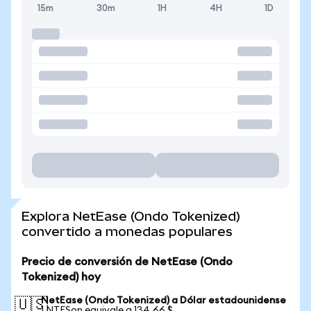
15m
30m
1H
4H
1D
Explora NetEase (Ondo Tokenized)
convertido a monedas populares
Precio de conversión de NetEase (Ondo
Tokenized) hoy
NetEase (Ondo Tokenized) a Dólar estadounidense
🇺🇸
1 NTESon equivale a 134,66 $