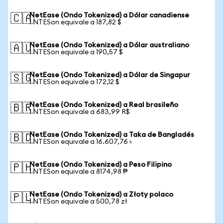
NetEase (Ondo Tokenized) a Dólar canadiense
🇨🇦
1 NTESon equivale a 187,82 $
NetEase (Ondo Tokenized) a Dólar australiano
🇦🇺
1 NTESon equivale a 190,57 $
NetEase (Ondo Tokenized) a Dólar de Singapur
🇸🇬
1 NTESon equivale a 172,12 $
NetEase (Ondo Tokenized) a Real brasileño
🇧🇷
1 NTESon equivale a 683,99 R$
NetEase (Ondo Tokenized) a Taka de Bangladés
🇧🇩
1 NTESon equivale a 16.607,76 ৳
NetEase (Ondo Tokenized) a Peso Filipino
🇵🇭
1 NTESon equivale a 8174,98 ₱
NetEase (Ondo Tokenized) a Złoty polaco
🇵🇱
1 NTESon equivale a 500,78 zł