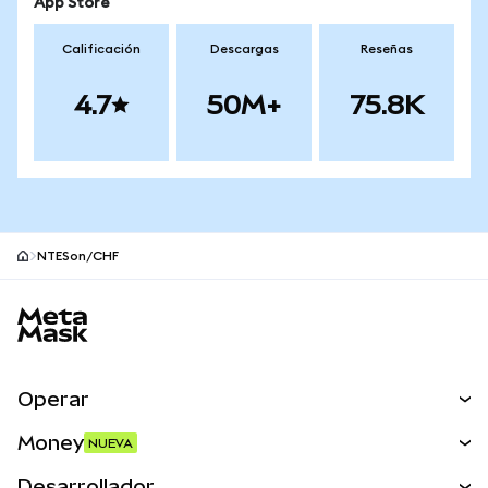
App Store
Calificación
Descargas
Reseñas
4.7
50M+
75.8K
NTESon/CHF
Pie de página del sitio MetaMask
Operar
Canjear
Money
NUEVA
Predecir
NUEVA
Comprar
Desarrollador