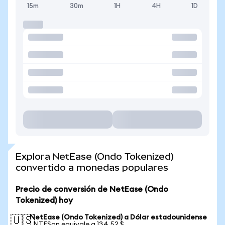
15m
30m
1H
4H
1D
Explora NetEase (Ondo Tokenized)
convertido a monedas populares
Precio de conversión de NetEase (Ondo
Tokenized) hoy
NetEase (Ondo Tokenized) a Dólar estadounidense
🇺🇸
1 NTESon equivale a 134,52 $