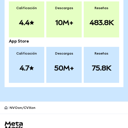
Calificación
Descargas
Reseñas
4.4
10M+
483.8K
App Store
Calificación
Descargas
Reseñas
4.7
50M+
75.8K
NVOon/CVXon
Pie de página del sitio MetaMask