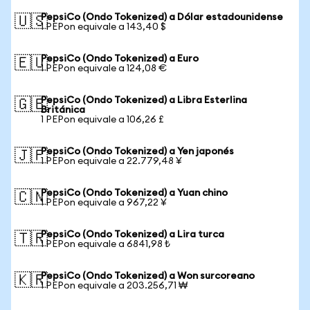
PepsiCo (Ondo Tokenized) a Dólar estadounidense
🇺🇸
1 PEPon equivale a 143,40 $
PepsiCo (Ondo Tokenized) a Euro
🇪🇺
1 PEPon equivale a 124,08 €
PepsiCo (Ondo Tokenized) a Libra Esterlina
🇬🇧
Británica
1 PEPon equivale a 106,26 £
PepsiCo (Ondo Tokenized) a Yen japonés
🇯🇵
1 PEPon equivale a 22.779,48 ¥
PepsiCo (Ondo Tokenized) a Yuan chino
🇨🇳
1 PEPon equivale a 967,22 ¥
PepsiCo (Ondo Tokenized) a Lira turca
🇹🇷
1 PEPon equivale a 6841,98 ₺
PepsiCo (Ondo Tokenized) a Won surcoreano
🇰🇷
1 PEPon equivale a 203.256,71 ₩