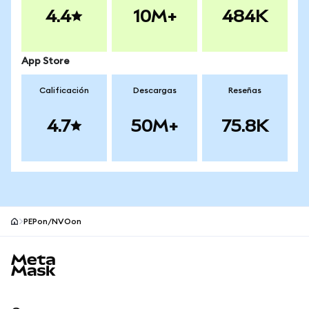
4.4
10M+
484K
App Store
Calificación
Descargas
Reseñas
4.7
50M+
75.8K
PEPon/NVOon
Pie de página del sitio MetaMask