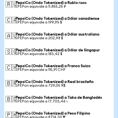
PepsiCo (Ondo Tokenized) a Rublo ruso
🇷🇺
1 PEPon equivale a 11.855,25 ₽
PepsiCo (Ondo Tokenized) a Dólar canadiense
🇨🇦
1 PEPon equivale a 199,95 $
PepsiCo (Ondo Tokenized) a Dólar australiano
🇦🇺
1 PEPon equivale a 202,98 $
PepsiCo (Ondo Tokenized) a Dólar de Singapur
🇸🇬
1 PEPon equivale a 183,42 $
PepsiCo (Ondo Tokenized) a Franco Suizo
🇨🇭
1 PEPon equivale a 115,91 CHF
PepsiCo (Ondo Tokenized) a Real brasileño
🇧🇷
1 PEPon equivale a 729,05 R$
PepsiCo (Ondo Tokenized) a Taka de Bangladés
🇧🇩
1 PEPon equivale a 17.703,46 ৳
PepsiCo (Ondo Tokenized) a Peso Filipino
🇵🇭
1 PEPon equivale a 8714,30 ₱