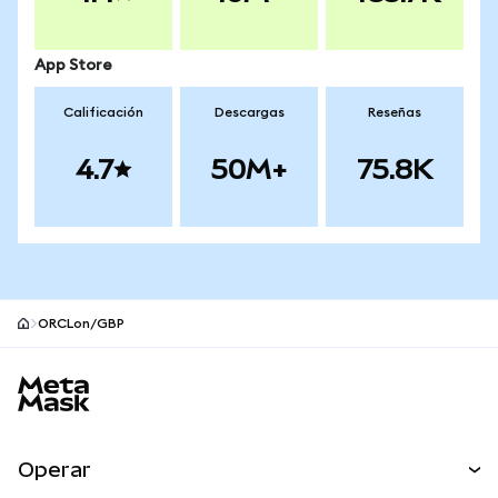
App Store
Calificación
Descargas
Reseñas
4.7
50M+
75.8K
ORCLon/GBP
Pie de página del sitio MetaMask
Operar
Canjear