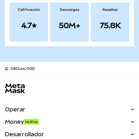
Calificación
Descargas
Reseñas
4.7
50M+
75.8K
ORCLon/SGD
Pie de página del sitio MetaMask
Operar
Canjear
Money
NUEVA
Predecir
NUEVA
Comprar
Desarrollador
Perps
NUEVA