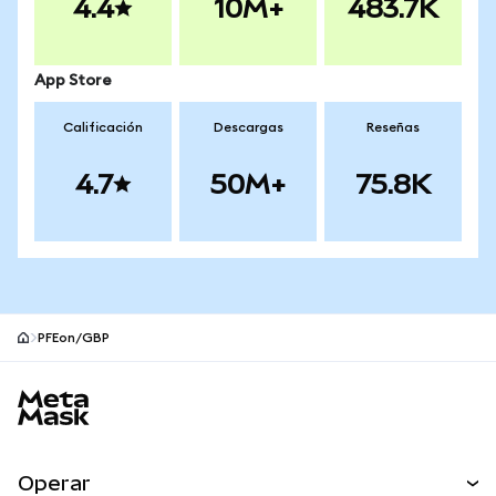
4.4
10M+
483.7K
App Store
Calificación
Descargas
Reseñas
4.7
50M+
75.8K
PFEon/GBP
Pie de página del sitio MetaMask
Operar