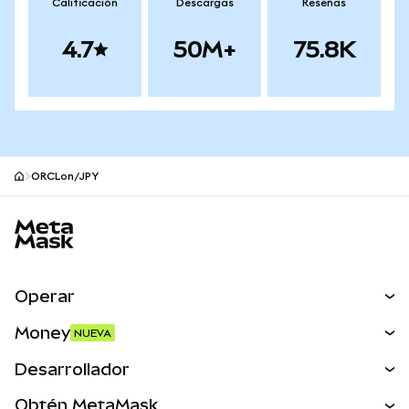
Calificación
Descargas
Reseñas
4.7
50M+
75.8K
ORCLon/JPY
Pie de página del sitio MetaMask
Operar
Canjear
Money
NUEVA
Predecir
NUEVA
Comprar
Desarrollador
Perps
NUEVA
Tarjeta
Ver los documentos
Obtén MetaMask