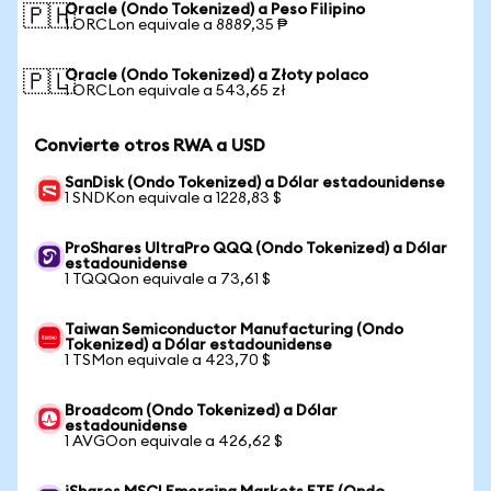
Oracle (Ondo Tokenized) a Peso Filipino
🇵🇭
1 ORCLon equivale a 8889,35 ₱
Oracle (Ondo Tokenized) a Złoty polaco
🇵🇱
1 ORCLon equivale a 543,65 zł
Convierte otros RWA a USD
SanDisk (Ondo Tokenized) a Dólar estadounidense
1 SNDKon equivale a 1228,83 $
ProShares UltraPro QQQ (Ondo Tokenized) a Dólar
estadounidense
1 TQQQon equivale a 73,61 $
Taiwan Semiconductor Manufacturing (Ondo
Tokenized) a Dólar estadounidense
1 TSMon equivale a 423,70 $
Broadcom (Ondo Tokenized) a Dólar
estadounidense
1 AVGOon equivale a 426,62 $