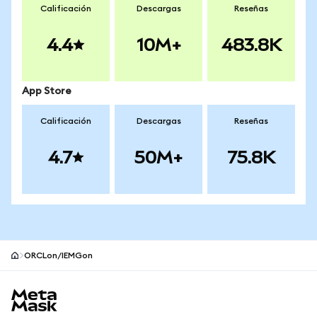
Calificación
Descargas
Reseñas
4.4
10M+
483.8K
App Store
Calificación
Descargas
Reseñas
4.7
50M+
75.8K
ORCLon/IEMGon
Pie de página del sitio MetaMask