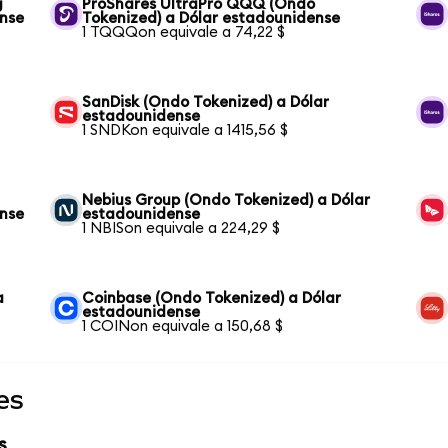
g
ProShares UltraPro QQQ (Ondo
ense
Tokenized) a Dólar estadounidense
1 TQQQon equivale a 74,22 $
SanDisk (Ondo Tokenized) a Dólar
estadounidense
1 SNDKon equivale a 1415,56 $
Nebius Group (Ondo Tokenized) a Dólar
ense
estadounidense
1 NBISon equivale a 224,29 $
a
Coinbase (Ondo Tokenized) a Dólar
estadounidense
1 COINon equivale a 150,68 $
es
s