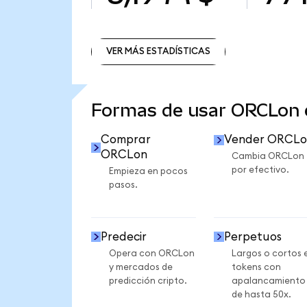
VER MÁS ESTADÍSTICAS
VER MÁS ESTADÍSTICAS
Formas de usar ORCLon
Comprar
Vender ORCLo
ORCLon
Cambia ORCLon
por efectivo.
Empieza en pocos
pasos.
Predecir
Perpetuos
Opera con ORCLon
Largos o cortos 
y mercados de
tokens con
predicción cripto.
apalancamiento
de hasta 50x.