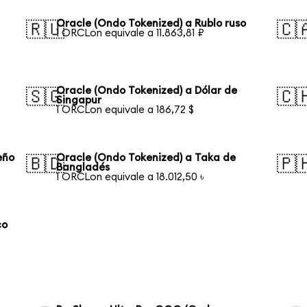
Oracle (Ondo Tokenized) a Rublo ruso
🇷🇺
🇨
1 ORCLon equivale a 11.863,81 ₽
Oracle (Ondo Tokenized) a Dólar de
🇸🇬
🇨
Singapur
1 ORCLon equivale a 186,72 $
eño
Oracle (Ondo Tokenized) a Taka de
🇧🇩
🇵
Bangladés
1 ORCLon equivale a 18.012,50 ৳
co