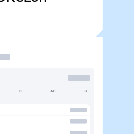
1H
4H
1D