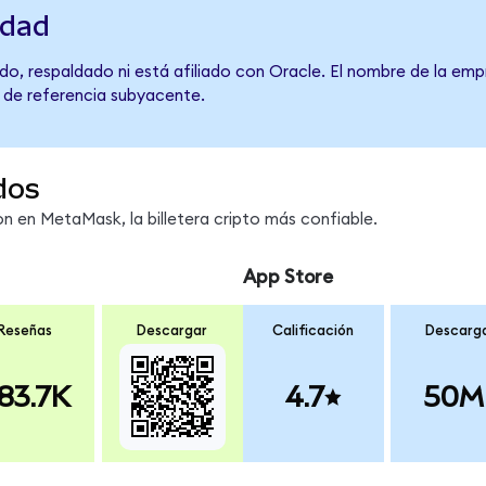
idad
o, respaldado ni está afiliado con Oracle. El nombre de la emp
o de referencia subyacente.
dos
 en MetaMask, la billetera cripto más confiable.
App Store
Reseñas
Descargar
Calificación
Descarg
83.7K
4.7
50M