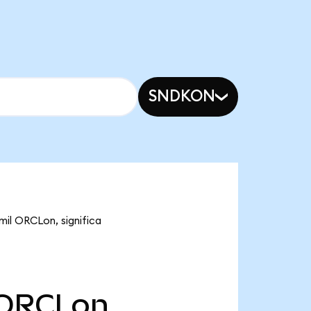
SNDKON
mil ORCLon, significa
ORCLon