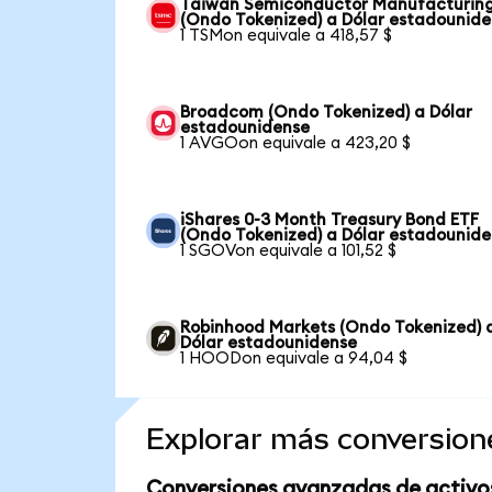
Taiwan Semiconductor Manufacturin
(Ondo Tokenized) a Dólar estadounid
1 TSMon equivale a 418,57 $
Broadcom (Ondo Tokenized) a Dólar
estadounidense
1 AVGOon equivale a 423,20 $
iShares 0-3 Month Treasury Bond ETF
(Ondo Tokenized) a Dólar estadounid
1 SGOVon equivale a 101,52 $
Robinhood Markets (Ondo Tokenized) 
Dólar estadounidense
1 HOODon equivale a 94,04 $
Explorar más conversion
Conversiones avanzadas de activo