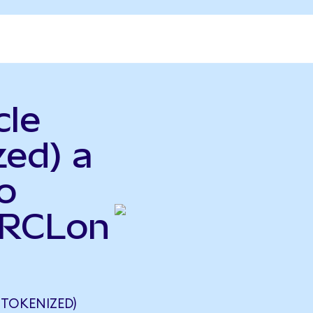
cle
zed) a
o
ORCLon
TOKENIZED)