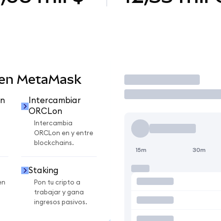
 en MetaMask
Operar
n
Intercambiar
ORCLon
Intercambia
ORCLon en y entre
blockchains.
15m
30m
Staking
en
Pon tu cripto a
trabajar y gana
ingresos pasivos.