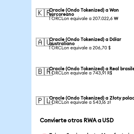
Oracle (Ondo Tokenized) a Won
🇰🇷
surcoreano
1 ORCLon equivale a 207.022,6 ₩
Oracle (Ondo Tokenized) a Dólar
🇦🇺
australiano
1 ORCLon equivale a 206,70 $
Oracle (Ondo Tokenized) a Real brasil
🇧🇷
1 ORCLon equivale a 743,91 R$
Oracle (Ondo Tokenized) a Złoty pola
🇵🇱
1 ORCLon equivale a 543,16 zł
Convierte otros RWA a USD