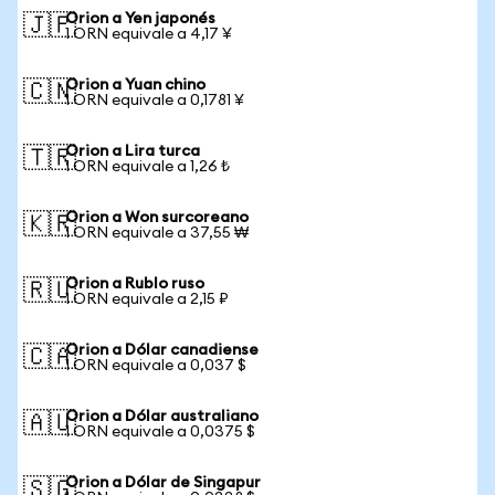
Orion a Yen japonés
🇯🇵
1 ORN equivale a 4,17 ¥
Orion a Yuan chino
🇨🇳
1 ORN equivale a 0,1781 ¥
Orion a Lira turca
🇹🇷
1 ORN equivale a 1,26 ₺
Orion a Won surcoreano
🇰🇷
1 ORN equivale a 37,55 ₩
Orion a Rublo ruso
🇷🇺
1 ORN equivale a 2,15 ₽
Orion a Dólar canadiense
🇨🇦
1 ORN equivale a 0,037 $
Orion a Dólar australiano
🇦🇺
1 ORN equivale a 0,0375 $
Orion a Dólar de Singapur
🇸🇬