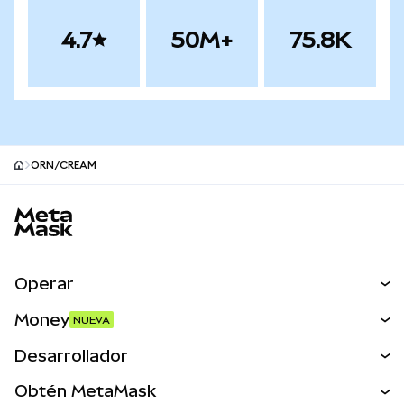
4.7
50M+
75.8K
ORN/CREAM
Pie de página del sitio MetaMask
Operar
Canjear
Money
NUEVA
Predecir
NUEVA
Comprar
Desarrollador
Perps
NUEVA
Tarjeta
Ver los documentos
Obtén MetaMask
Activos del mundo real
mUSD
NUEVA