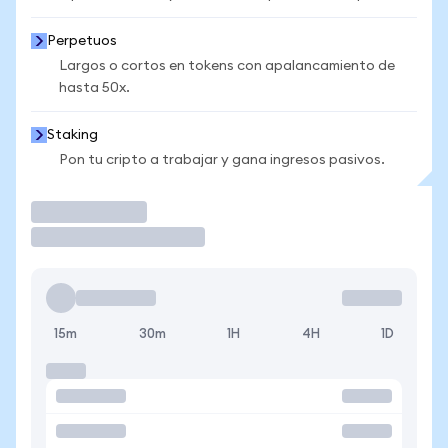
Perpetuos
Largos o cortos en tokens con apalancamiento de
hasta 50x.
Staking
Pon tu cripto a trabajar y gana ingresos pasivos.
Operar
15m
30m
1H
4H
1D