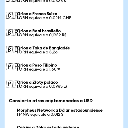
1 ORN equivale a 0,0338 $
Orion a Franco Suizo
🇨🇭
1 ORN equivale a 0,0214 CHF
Orion a Real brasileño
🇧🇷
1 ORN equivale a 0,1352 R$
Orion a Taka de Bangladés
🇧🇩
1 ORN equivale a 3,26 ৳
Orion a Peso Filipino
🇵🇭
1 ORN equivale a 1,60 ₱
Orion a Złoty polaco
🇵🇱
1 ORN equivale a 0,0983 zł
Convierte otras criptomonedas a USD
Morpheus Network a Dólar estadounidense
1 MNW equivale a 0,012 $
Celsius a Dólar estadounidense