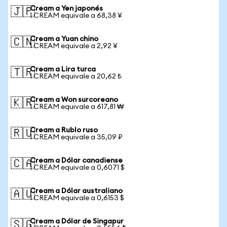
Cream a Yen japonés
🇯🇵
1 CREAM equivale a 68,38 ¥
Cream a Yuan chino
🇨🇳
1 CREAM equivale a 2,92 ¥
Cream a Lira turca
🇹🇷
1 CREAM equivale a 20,62 ₺
Cream a Won surcoreano
🇰🇷
1 CREAM equivale a 617,81 ₩
Cream a Rublo ruso
🇷🇺
1 CREAM equivale a 35,09 ₽
Cream a Dólar canadiense
🇨🇦
1 CREAM equivale a 0,6071 $
Cream a Dólar australiano
🇦🇺
1 CREAM equivale a 0,6153 $
Cream a Dólar de Singapur
🇸🇬