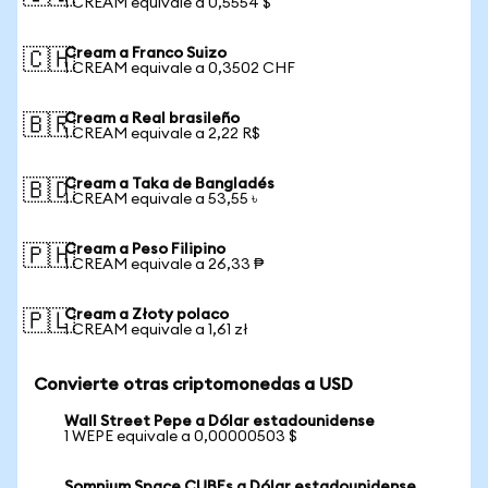
1 CREAM equivale a 0,5554 $
Cream a Franco Suizo
🇨🇭
1 CREAM equivale a 0,3502 CHF
Cream a Real brasileño
🇧🇷
1 CREAM equivale a 2,22 R$
Cream a Taka de Bangladés
🇧🇩
1 CREAM equivale a 53,55 ৳
Cream a Peso Filipino
🇵🇭
1 CREAM equivale a 26,33 ₱
Cream a Złoty polaco
🇵🇱
1 CREAM equivale a 1,61 zł
Convierte otras criptomonedas a USD
Wall Street Pepe a Dólar estadounidense
1 WEPE equivale a 0,00000503 $
Somnium Space CUBEs a Dólar estadounidense