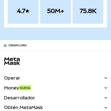
4.7
50M+
75.8K
CREAM/ORN
Pie de página del sitio MetaMask
Operar
Canjear
Money
NUEVA
Predecir
NUEVA
Comprar
Desarrollador
Perps
NUEVA
Tarjeta
Ver los documentos
Obtén MetaMask
Activos del mundo real
mUSD
NUEVA