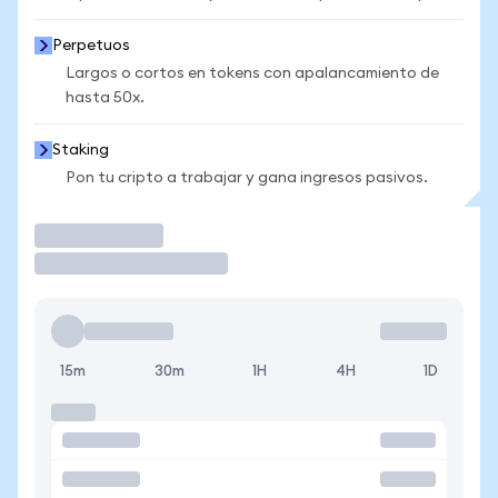
Perpetuos
Largos o cortos en tokens con apalancamiento de
hasta 50x.
Staking
Pon tu cripto a trabajar y gana ingresos pasivos.
Operar
15m
30m
1H
4H
1D