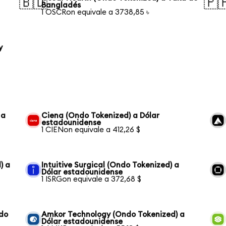
🇧🇩
🇵
Bangladés
1 OSCRon equivale a 3738,85 ৳
y
 a
Ciena (Ondo Tokenized) a Dólar
estadounidense
1 CIENon equivale a 412,26 $
) a
Intuitive Surgical (Ondo Tokenized) a
Dólar estadounidense
1 ISRGon equivale a 372,68 $
ndo
Amkor Technology (Ondo Tokenized) a
Dólar estadounidense