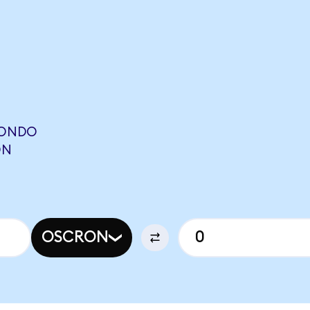
(ONDO
ON
OSCRON