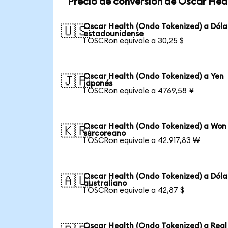
Precio de conversión de Oscar Hea
Oscar Health (Ondo Tokenized) a Dóla
🇺🇸
estadounidense
1 OSCRon equivale a 30,25 $
Oscar Health (Ondo Tokenized) a Yen
🇯🇵
japonés
1 OSCRon equivale a 4769,58 ¥
Oscar Health (Ondo Tokenized) a Won
🇰🇷
surcoreano
1 OSCRon equivale a 42.917,83 ₩
Oscar Health (Ondo Tokenized) a Dóla
🇦🇺
australiano
1 OSCRon equivale a 42,87 $
Oscar Health (Ondo Tokenized) a Real