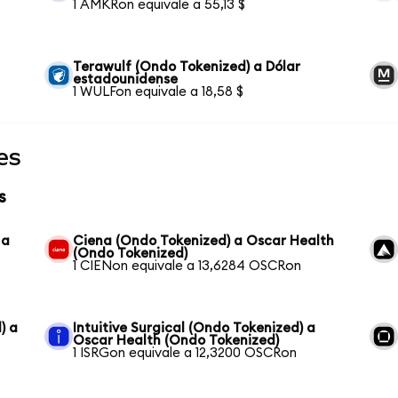
1 AMKRon equivale a 55,13 $
Terawulf (Ondo Tokenized) a Dólar
estadounidense
1 WULFon equivale a 18,58 $
es
s
 a
Ciena (Ondo Tokenized) a Oscar Health
(Ondo Tokenized)
1 CIENon equivale a 13,6284 OSCRon
) a
Intuitive Surgical (Ondo Tokenized) a
Oscar Health (Ondo Tokenized)
1 ISRGon equivale a 12,3200 OSCRon