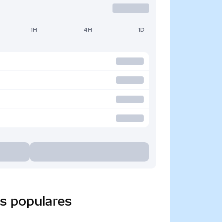
1H
4H
1D
s populares