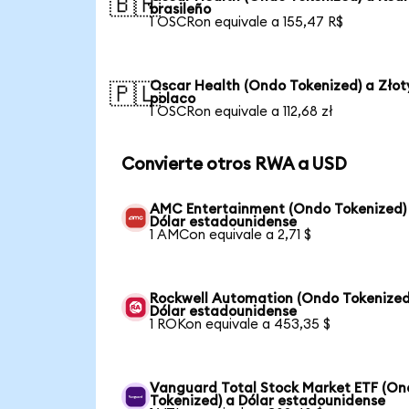
🇧🇷
brasileño
1 OSCRon equivale a 155,47 R$
Oscar Health (Ondo Tokenized) a Złot
🇵🇱
polaco
1 OSCRon equivale a 112,68 zł
Convierte otros RWA a USD
AMC Entertainment (Ondo Tokenized)
Dólar estadounidense
1 AMCon equivale a 2,71 $
Rockwell Automation (Ondo Tokenized
Dólar estadounidense
1 ROKon equivale a 453,35 $
Vanguard Total Stock Market ETF (O
Tokenized) a Dólar estadounidense