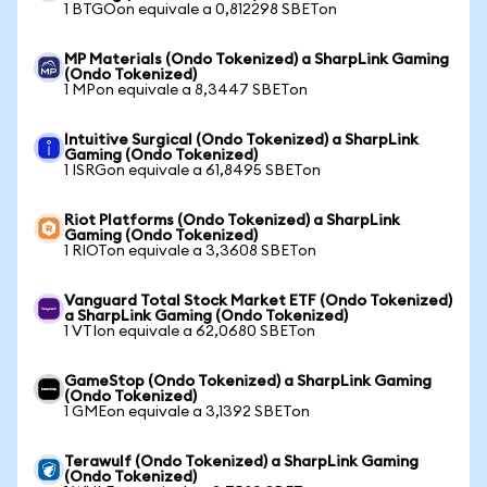
1 BTGOon equivale a 0,812298 SBETon
MP Materials (Ondo Tokenized) a SharpLink Gaming
(Ondo Tokenized)
1 MPon equivale a 8,3447 SBETon
Intuitive Surgical (Ondo Tokenized) a SharpLink
Gaming (Ondo Tokenized)
1 ISRGon equivale a 61,8495 SBETon
Riot Platforms (Ondo Tokenized) a SharpLink
Gaming (Ondo Tokenized)
1 RIOTon equivale a 3,3608 SBETon
Vanguard Total Stock Market ETF (Ondo Tokenized)
a SharpLink Gaming (Ondo Tokenized)
1 VTIon equivale a 62,0680 SBETon
GameStop (Ondo Tokenized) a SharpLink Gaming
(Ondo Tokenized)
1 GMEon equivale a 3,1392 SBETon
Terawulf (Ondo Tokenized) a SharpLink Gaming
(Ondo Tokenized)