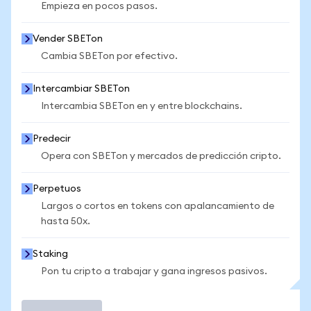
Empieza en pocos pasos.
Vender SBETon
Cambia SBETon por efectivo.
Intercambiar SBETon
Intercambia SBETon en y entre blockchains.
Predecir
Opera con SBETon y mercados de predicción cripto.
Perpetuos
Largos o cortos en tokens con apalancamiento de
hasta 50x.
Staking
Pon tu cripto a trabajar y gana ingresos pasivos.
Operar