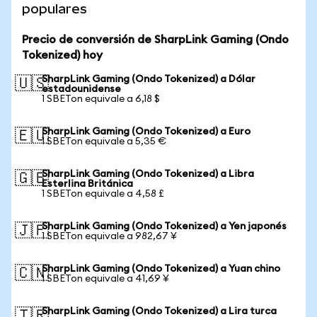
populares
Precio de conversión de SharpLink Gaming (Ondo
Tokenized) hoy
SharpLink Gaming (Ondo Tokenized) a Dólar
🇺🇸
estadounidense
1 SBETon equivale a 6,18 $
SharpLink Gaming (Ondo Tokenized) a Euro
🇪🇺
1 SBETon equivale a 5,35 €
SharpLink Gaming (Ondo Tokenized) a Libra
🇬🇧
Esterlina Británica
1 SBETon equivale a 4,58 £
SharpLink Gaming (Ondo Tokenized) a Yen japonés
🇯🇵
1 SBETon equivale a 982,67 ¥
SharpLink Gaming (Ondo Tokenized) a Yuan chino
🇨🇳
1 SBETon equivale a 41,69 ¥
SharpLink Gaming (Ondo Tokenized) a Lira turca
🇹🇷