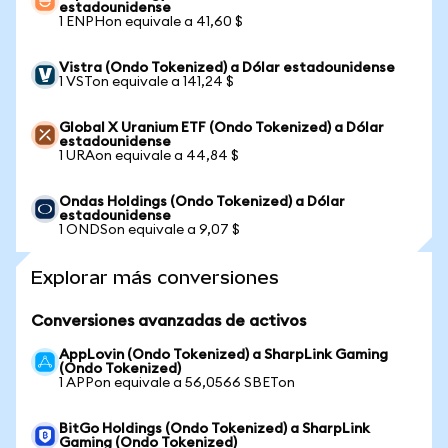
estadounidense
1 ENPHon equivale a 41,60 $
Vistra (Ondo Tokenized) a Dólar estadounidense
1 VSTon equivale a 141,24 $
Global X Uranium ETF (Ondo Tokenized) a Dólar
estadounidense
1 URAon equivale a 44,84 $
Ondas Holdings (Ondo Tokenized) a Dólar
estadounidense
1 ONDSon equivale a 9,07 $
Explorar más conversiones
Conversiones avanzadas de activos
AppLovin (Ondo Tokenized) a SharpLink Gaming
(Ondo Tokenized)
1 APPon equivale a 56,0566 SBETon
BitGo Holdings (Ondo Tokenized) a SharpLink
Gaming (Ondo Tokenized)