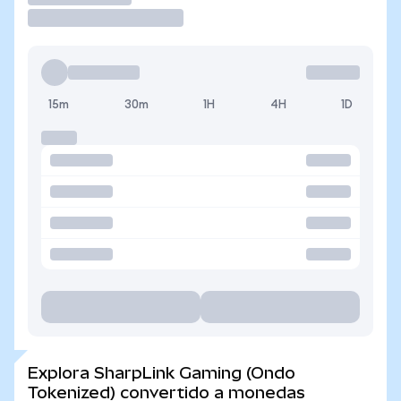
15m
30m
1H
4H
1D
Explora SharpLink Gaming (Ondo
Tokenized) convertido a monedas