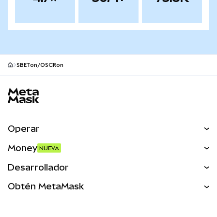
SBETon/OSCRon
Pie de página del sitio MetaMask
Operar
Canjear
Money
NUEVA
Predecir
NUEVA
Comprar
Desarrollador
Perps
NUEVA
Tarjeta
Ver los documentos
Obtén MetaMask
Activos del mundo real
mUSD
NUEVA
Panel
Obtén Metamask
Ganar
Kit de cuentas inteligentes
Escudo de transacciones