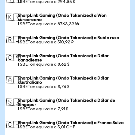
1 SBETon equivale a 294,86 ₺
SharpLink Gaming (Ondo Tokenized) a Won
🇰🇷
surcoreano
1 SBETon equivale a 8763,33 ₩
SharpLink Gaming (Ondo Tokenized) a Rublo ruso
🇷🇺
1 SBETon equivale a 510,92 ₽
SharpLink Gaming (Ondo Tokenized) a Dólar
🇨🇦
canadiense
1 SBETon equivale a 8,62 $
SharpLink Gaming (Ondo Tokenized) a Dólar
🇦🇺
australiano
1 SBETon equivale a 8,76 $
SharpLink Gaming (Ondo Tokenized) a Dólar de
🇸🇬
Singapur
1 SBETon equivale a 7,91 $
SharpLink Gaming (Ondo Tokenized) a Franco Suizo
🇨🇭
1 SBETon equivale a 5,01 CHF