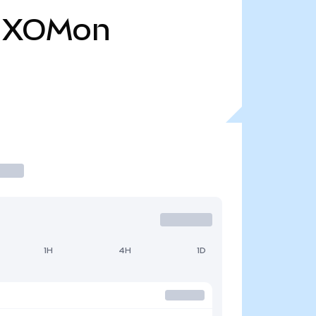
XOMon
1H
4H
1D