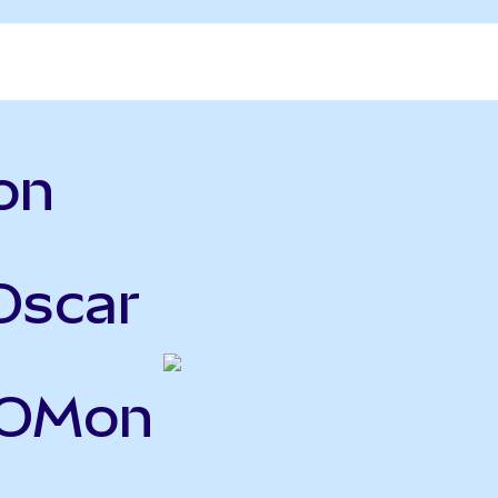
on
Oscar
XOMon