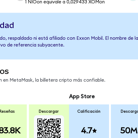
1 NIOon equivale a 0,029433 XOMon
idad
o, respaldado ni está afiliado con Exxon Mobil. El nombre de l
tivo de referencia subyacente.
os
en MetaMask, la billetera cripto más confiable.
App Store
Reseñas
Descargar
Calificación
Descarg
83.8K
4.7
50M