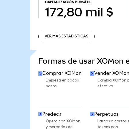
CAPITALIZACIÓN BURSÁTIL
172,80 mil $
VER MÁS ESTADÍSTICAS
VER MÁS ESTADÍSTICAS
Formas de usar XOMon 
Comprar XOMon
Vender XOMo
Empieza en pocos
Cambia XOMon 
pasos.
efectivo.
Predecir
Perpetuos
Opera con XOMon
Largos o cortos 
y mercados de
tokens con