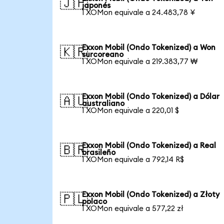
🇯🇵
japonés
1 XOMon equivale a 24.483,78 ¥
Exxon Mobil (Ondo Tokenized) a Won
🇰🇷
surcoreano
1 XOMon equivale a 219.383,77 ₩
Exxon Mobil (Ondo Tokenized) a Dólar
🇦🇺
australiano
1 XOMon equivale a 220,01 $
Exxon Mobil (Ondo Tokenized) a Real
🇧🇷
brasileño
1 XOMon equivale a 792,14 R$
Exxon Mobil (Ondo Tokenized) a Złoty
🇵🇱
polaco
1 XOMon equivale a 577,22 zł