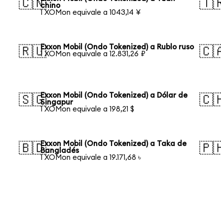
🇨🇳
🇹
chino
1 XOMon equivale a 1043,14 ¥
Exxon Mobil (Ondo Tokenized) a Rublo ruso
🇷🇺
🇨
1 XOMon equivale a 12.831,26 ₽
Exxon Mobil (Ondo Tokenized) a Dólar de
🇸🇬
🇨
Singapur
1 XOMon equivale a 198,21 $
Exxon Mobil (Ondo Tokenized) a Taka de
🇧🇩
🇵
Bangladés
1 XOMon equivale a 19.171,68 ৳