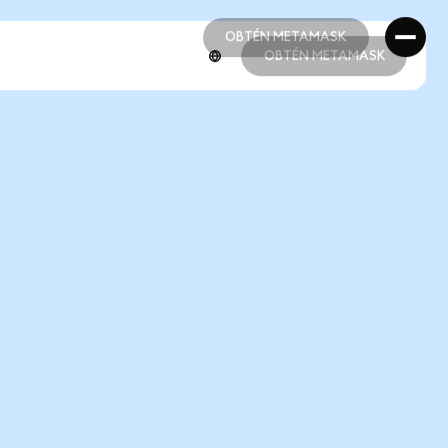
OBTÉN METAMASK
OBTÉN METAMASK
OBTÉN METAMASK
OBTÉN METAMASK