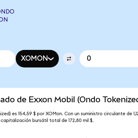
ONDO
RON
XOMON
cado de Exxon Mobil (Ondo Tokenize
zed) es 154,59 $ por XOMon. Con un suministro circulante de 1,1
pitalización bursátil total de 172,80 mil $.