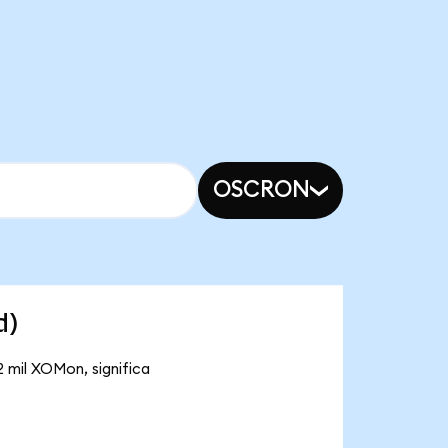
OSCRON
d)
2 mil XOMon, significa