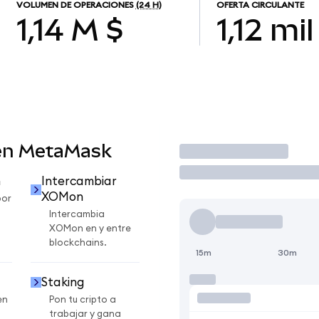
VOLUMEN DE OPERACIONES
(24 H)
OFERTA CIRCULANTE
1,14 M $
1,12 mil
en MetaMask
Operar
n
Intercambiar
XOMon
por
Intercambia
XOMon en y entre
blockchains.
15m
30m
Staking
en
Pon tu cripto a
trabajar y gana