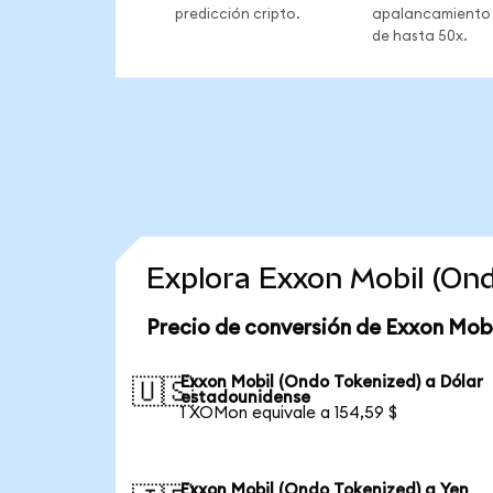
predicción cripto.
apalancamiento
de hasta 50x.
Explora Exxon Mobil (On
Precio de conversión de Exxon Mobi
Exxon Mobil (Ondo Tokenized) a Dólar
🇺🇸
estadounidense
1 XOMon equivale a 154,59 $
Exxon Mobil (Ondo Tokenized) a Yen