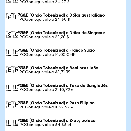
🇨🇦
1 PCGon equivale a 24,27 $
PG&E (Ondo Tokenized) a Dólar australiano
🇦🇺
1 PCGon equivale a 24,60 $
PG&E (Ondo Tokenized) a Dólar de Singapur
🇸🇬
1 PCGon equivale a 22,20 $
PG&E (Ondo Tokenized) a Franco Suizo
🇨🇭
1 PCGon equivale a 14,00 CHF
PG&E (Ondo Tokenized) a Real brasileño
🇧🇷
1 PCGon equivale a 88,71 R$
PG&E (Ondo Tokenized) a Taka de Bangladés
🇧🇩
1 PCGon equivale a 2140,72 ৳
PG&E (Ondo Tokenized) a Peso Filipino
🇵🇭
1 PCGon equivale a 1052,62 ₱
PG&E (Ondo Tokenized) a Złoty polaco
🇵🇱
1 PCGon equivale a 64,56 zł