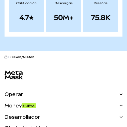
Calificación
Descargas
Reseñas
4.7
50M+
75.8K
PCGon/NEMon
Pie de página del sitio MetaMask
Operar
Canjear
Money
NUEVA
Predecir
NUEVA
Comprar
Desarrollador
Perps
NUEVA
Tarjeta
Ver los documentos