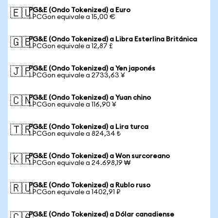
PG&E (Ondo Tokenized) a Euro
🇪🇺
1 PCGon equivale a 15,00 €
PG&E (Ondo Tokenized) a Libra Esterlina Británica
🇬🇧
1 PCGon equivale a 12,87 £
PG&E (Ondo Tokenized) a Yen japonés
🇯🇵
1 PCGon equivale a 2733,63 ¥
PG&E (Ondo Tokenized) a Yuan chino
🇨🇳
1 PCGon equivale a 116,90 ¥
PG&E (Ondo Tokenized) a Lira turca
🇹🇷
1 PCGon equivale a 824,34 ₺
PG&E (Ondo Tokenized) a Won surcoreano
🇰🇷
1 PCGon equivale a 24.698,19 ₩
PG&E (Ondo Tokenized) a Rublo ruso
🇷🇺
1 PCGon equivale a 1402,91 ₽
PG&E (Ondo Tokenized) a Dólar canadiense