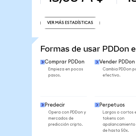
VER MÁS ESTADÍSTICAS
VER MÁS ESTADÍSTICAS
Formas de usar PDDon 
Comprar PDDon
Vender PDDon
Empieza en pocos
Cambia PDDon p
pasos.
efectivo.
Predecir
Perpetuos
Opera con PDDon y
Largos o cortos 
mercados de
tokens con
predicción cripto.
apalancamiento
de hasta 50x.