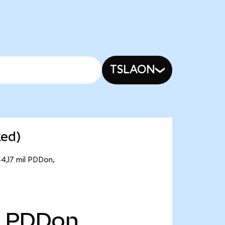
TSLAON
zed)
44,17 mil PDDon,
PDDon