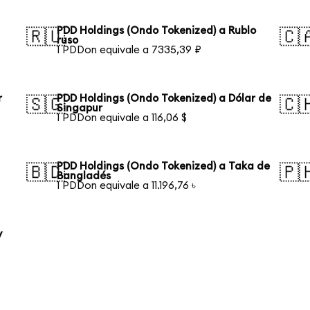
PDD Holdings (Ondo Tokenized) a Rublo
🇷🇺
🇨
ruso
1 PDDon equivale a 7335,39 ₽
r
PDD Holdings (Ondo Tokenized) a Dólar de
🇸🇬
🇨
Singapur
1 PDDon equivale a 116,06 $
PDD Holdings (Ondo Tokenized) a Taka de
🇧🇩
🇵
Bangladés
1 PDDon equivale a 11.196,76 ৳
y