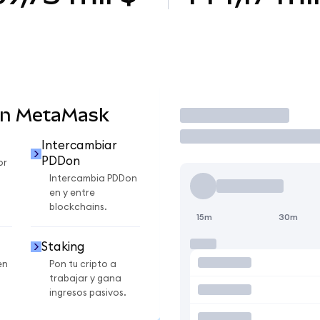
en MetaMask
Operar
Intercambiar
PDDon
or
Intercambia PDDon
en y entre
blockchains.
15m
30m
Staking
en
Pon tu cripto a
trabajar y gana
ingresos pasivos.