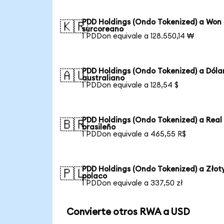
PDD Holdings (Ondo Tokenized) a Won
🇰🇷
surcoreano
1 PDDon equivale a 128.550,14 ₩
PDD Holdings (Ondo Tokenized) a Dóla
🇦🇺
australiano
1 PDDon equivale a 128,54 $
PDD Holdings (Ondo Tokenized) a Real
🇧🇷
brasileño
1 PDDon equivale a 465,55 R$
PDD Holdings (Ondo Tokenized) a Złot
🇵🇱
polaco
1 PDDon equivale a 337,50 zł
Convierte otros RWA a USD