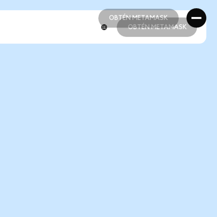
OBTÉN METAMASK
OBTÉN METAMASK
OBTÉN METAMASK
OBTÉN METAMASK