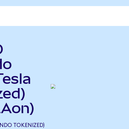
D
do
Tesla
zed)
LAon)
NDO TOKENIZED)