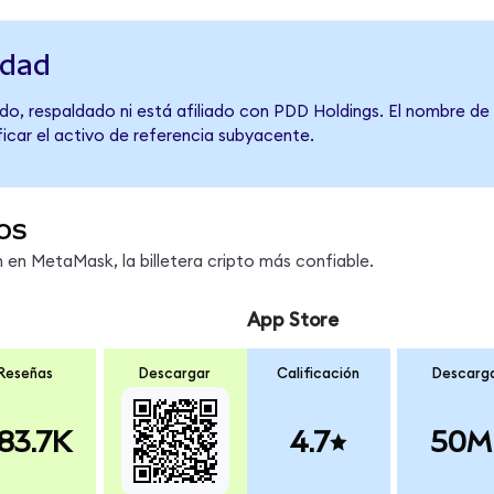
idad
do, respaldado ni está afiliado con PDD Holdings. El nombre de
ficar el activo de referencia subyacente.
os
en MetaMask, la billetera cripto más confiable.
App Store
Reseñas
Descargar
Calificación
Descarg
83.7K
4.7
50M